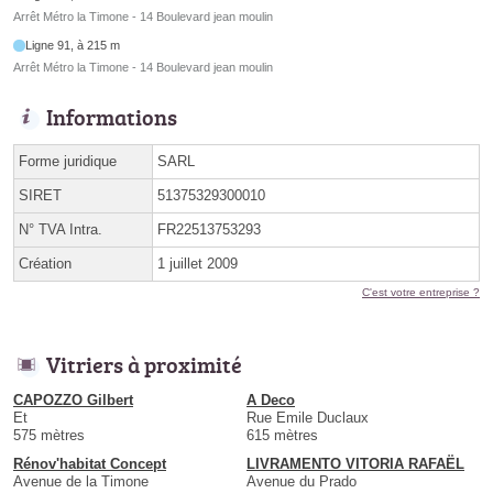
Arrêt Métro la Timone - 14 Boulevard jean moulin
Ligne 91, à 215 m
Arrêt Métro la Timone - 14 Boulevard jean moulin
Informations
Forme juridique
SARL
SIRET
51375329300010
N° TVA Intra.
FR22513753293
Création
1 juillet 2009
C'est votre entreprise ?
Vitriers à proximité
CAPOZZO Gilbert
A Deco
Et
Rue Emile Duclaux
575 mètres
615 mètres
Rénov'habitat Concept
LIVRAMENTO VITORIA RAFAËL
Avenue de la Timone
Avenue du Prado