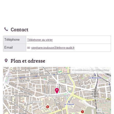
Contact
Téléphone
Téléphoner au vitrier
Email
stephane.toulouseⓐlefevre-audit.fr
Plan et adresse
© contributeurs OpenStreetMap