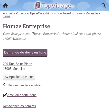
Accueil
>
Provence-Alpes-Côte d'Azur
>
Bouches-du-Rhône
>
Marseille
>
5ème
Hamze Entreprise
Cette fiche présente "Hamze Entreprise", vitrier situé
rue saint-pierre
,
13005 Marseille.
Demande de devis en ligne
209 Rue Saint-Pierre
13005 Marseille
📞 Appeler ce vitrier
Recommander ce vitrier
Améliorer cette fiche
Renseigner les horaires