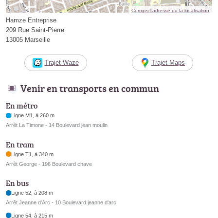
Corriger l’adresse ou la localisation
Hamze Entreprise
209 Rue Saint-Pierre
13005 Marseille
Trajet Waze
Trajet Maps
Venir en transports en commun
En métro
Ligne M1, à 260 m
Arrêt La Timone - 14 Boulevard jean moulin
En tram
Ligne T1, à 340 m
Arrêt George - 196 Boulevard chave
En bus
Ligne 52, à 208 m
Arrêt Jeanne d'Arc - 10 Boulevard jeanne d'arc
Ligne 54, à 215 m