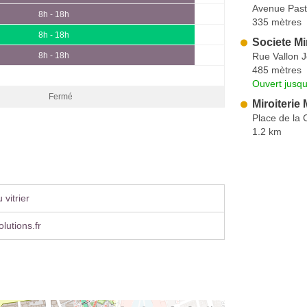
Avenue Past
8h - 18h
335 mètres
8h - 18h
Societe Mir
Rue Vallon 
8h - 18h
485 mètres
Ouvert jusqu
Fermé
Miroiterie 
Place de la
1.2 km
vitrier
lutions.fr