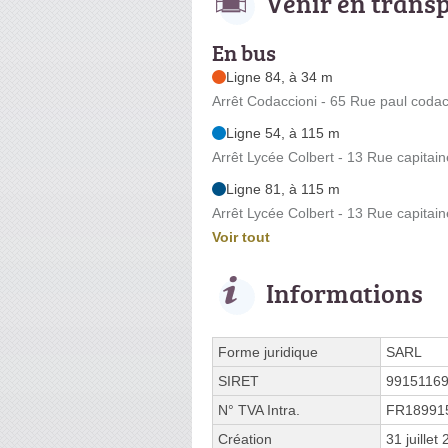
Venir en trans
En bus
Ligne 84, à 34 m
Arrêt Codaccioni - 65 Rue paul codac
Ligne 54, à 115 m
Arrêt Lycée Colbert - 13 Rue capita
Ligne 81, à 115 m
Arrêt Lycée Colbert - 13 Rue capita
Voir tout
Informations
Forme juridique
SARL
SIRET
9915116
N° TVA Intra.
FR18991
Création
31 juillet