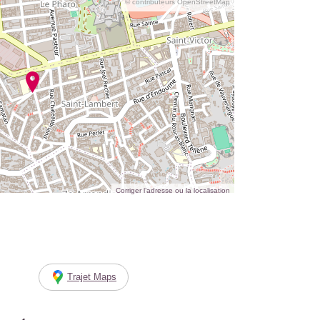
© contributeurs OpenStreetMap
Corriger l’adresse ou la localisation
Trajet Maps