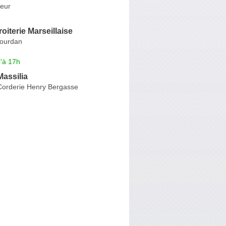
eur
oiterie Marseillaise
Jourdan
'à 17h
Massilia
 Corderie Henry Bergasse