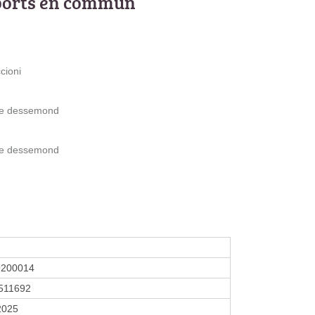
ports en commun
cioni
ine dessemond
ine dessemond
9200014
511692
 2025