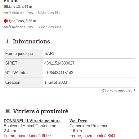
En bus
Ligne 13, à 65 m
Arrêt Allée des Pins - 15 Allee des Pins
Ligne Tbus, à 65 m
Arrêt Allée des Pins - 15 Allee des Pins
Informations
Forme juridique
SARL
SIRET
43411514300027
N° TVA Intra.
FR64434115143
Création
1 juillet 2003
C'est votre entreprise ?
Vitriers à proximité
DONNINELLI Vitrerie.peinture
Wal Deco
Boulevard Amiral Ganteaume
Carnoux-en-Provence
2.4 km
2.6 km
Fermé, ouvre lundi à 8h00
Fermé, ouvre lundi à 8h00