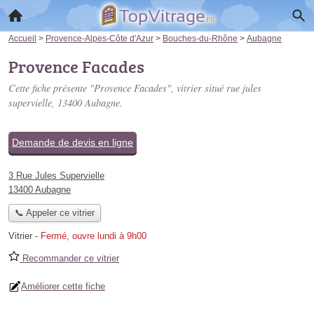
Accueil
>
Provence-Alpes-Côte d'Azur
>
Bouches-du-Rhône
>
Aubagne
Provence Facades
Cette fiche présente "Provence Facades", vitrier situé
rue jules
supervielle
, 13400 Aubagne.
Demande de devis en ligne
3 Rue Jules Supervielle
13400 Aubagne
📞 Appeler ce vitrier
Vitrier
-
Fermé, ouvre lundi à 9h00
Recommander ce vitrier
Améliorer cette fiche