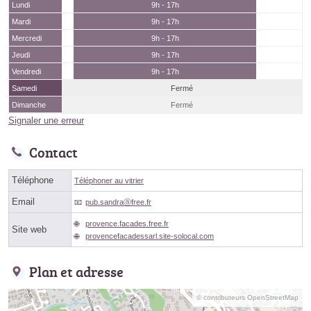
Lundi
9h - 17h
Mardi
9h - 17h
Mercredi
9h - 17h
Jeudi
9h - 17h
Vendredi
9h - 17h
Samedi
Fermé
Dimanche
Fermé
Signaler une erreur
Contact
Téléphone
Téléphoner au vitrier
Email
pub.sandraⓐfree.fr
provence.facades.free.fr
Site web
provencefacadessarl.site-solocal.com
Plan et adresse
© contributeurs OpenStreetMap