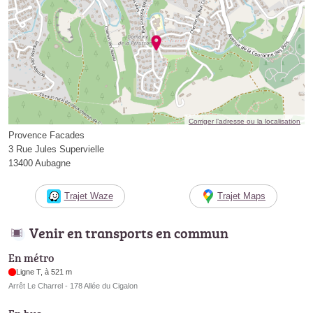
Corriger l’adresse ou la localisation
Provence Facades
3 Rue Jules Supervielle
13400 Aubagne
Trajet Waze
Trajet Maps
Venir en transports en commun
En métro
Ligne T, à 521 m
Arrêt Le Charrel - 178 Allée du Cigalon