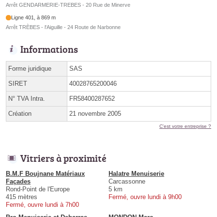
Arrêt GENDARMERIE-TREBES - 20 Rue de Minerve
Ligne 401, à 869 m
Arrêt TRÈBES - l'Aiguille - 24 Route de Narbonne
Informations
Forme juridique
SAS
SIRET
40028765200046
N° TVA Intra.
FR58400287652
Création
21 novembre 2005
C'est votre entreprise ?
Vitriers à proximité
B.M.F Boujnane Matériaux
Halatre Menuiserie
Façades
Carcassonne
Rond-Point de l'Europe
5 km
415 mètres
Fermé, ouvre lundi à 9h00
Fermé, ouvre lundi à 7h00