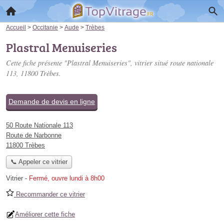
Accueil
>
Occitanie
>
Aude
>
Trèbes
Plastral Menuiseries
Cette fiche présente "Plastral Menuiseries", vitrier situé
route nationale
113
, 11800 Trèbes.
Demande de devis en ligne
50 Route Nationale 113
Route de Narbonne
11800 Trèbes
📞 Appeler ce vitrier
Vitrier
-
Fermé, ouvre lundi à 8h00
Recommander ce vitrier
Améliorer cette fiche