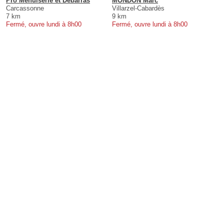
Pro Menuiserie et Debarras
MONDON Marc
Carcassonne
Villarzel-Cabardès
7 km
9 km
Fermé, ouvre lundi à 8h00
Fermé, ouvre lundi à 8h00