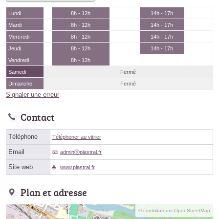
Lundi
8h - 12h
14h - 17h
Mardi
8h - 12h
14h - 17h
Mercredi
8h - 12h
14h - 17h
Jeudi
8h - 12h
14h - 17h
Vendredi
8h - 12h
Samedi
Fermé
Dimanche
Fermé
Signaler une erreur
Contact
Téléphone
Téléphoner au vitrier
Email
adminⓐplastral.fr
Site web
www.plastral.fr
Plan et adresse
© contributeurs OpenStreetMap