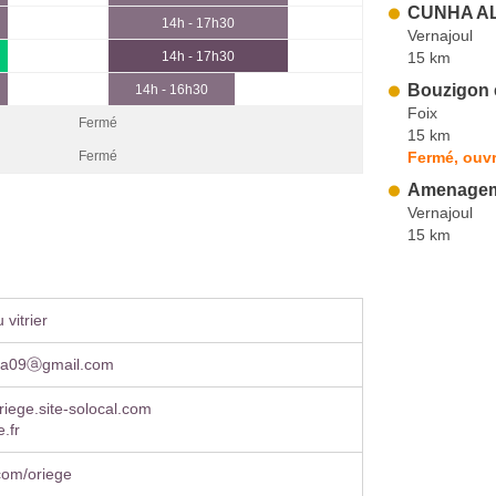
CUNHA AL
14h - 17h30
Vernajoul
15 km
14h - 17h30
Bouzigon e
14h - 16h30
Foix
Fermé
15 km
Fermé, ouv
Fermé
Amenageme
Vernajoul
15 km
vitrier
na09ⓐgmail.com
oriege.site-solocal.com
.fr
com/oriege