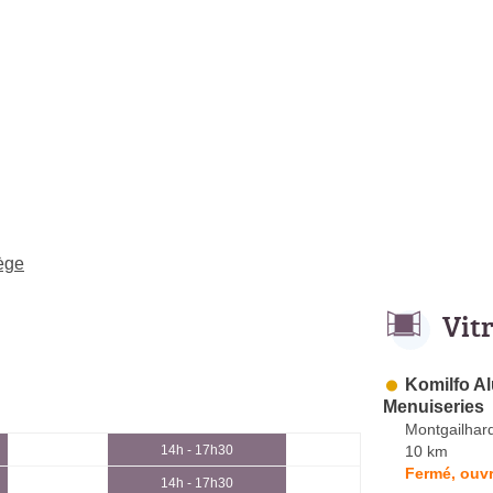
iège
Vit
Komilfo Al
Menuiseries
Montgailhar
10 km
14h - 17h30
Fermé, ouvr
14h - 17h30