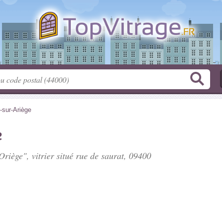
-sur-Ariège
e
Oriège", vitrier situé
rue de saurat
, 09400