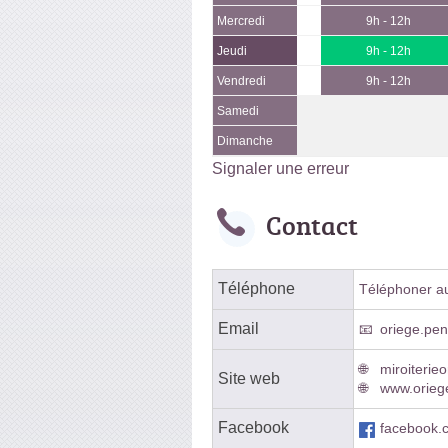
Mercredi
9h - 12h
Jeudi
9h - 12h
Vendredi
9h - 12h
Samedi
Dimanche
Signaler une erreur
Contact
Téléphone
Téléphoner au 
Email
oriege.pe
miroiterie
Site web
www.oriege
Facebook
facebook.