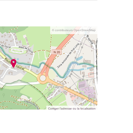
© contributeurs OpenStreetMap
Corriger l’adresse ou la localisation