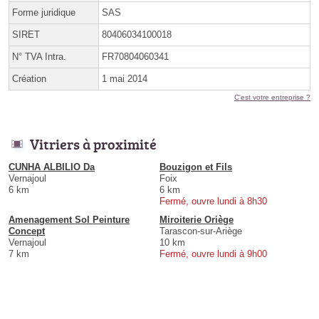
Forme juridique
SAS
SIRET
80406034100018
N° TVA Intra.
FR70804060341
Création
1 mai 2014
C'est votre entreprise ?
Vitriers à proximité
CUNHA ALBILIO Da
Bouzigon et Fils
Vernajoul
Foix
6 km
6 km
Fermé, ouvre lundi à 8h30
Amenagement Sol Peinture
Miroiterie Oriège
Concept
Tarascon-sur-Ariège
Vernajoul
10 km
7 km
Fermé, ouvre lundi à 9h00