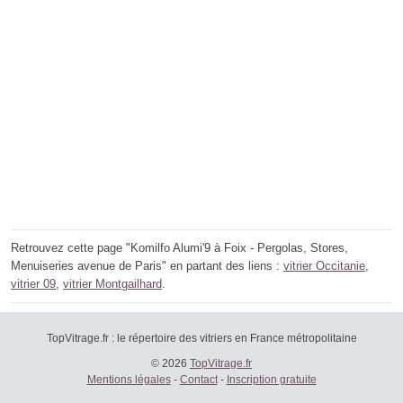
Retrouvez cette page "Komilfo Alumi'9 à Foix - Pergolas, Stores,
Menuiseries avenue de Paris" en partant des liens :
vitrier Occitanie
,
vitrier 09
,
vitrier Montgailhard
.
TopVitrage.fr : le répertoire des vitriers en France métropolitaine
© 2026
TopVitrage.fr
Mentions légales
-
Contact
-
Inscription gratuite