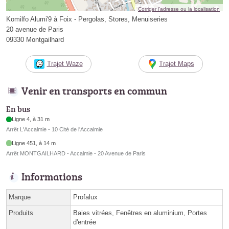
Corriger l’adresse ou la localisation
Komilfo Alumi'9 à Foix - Pergolas, Stores, Menuiseries
20 avenue de Paris
09330 Montgailhard
Trajet Waze
Trajet Maps
Venir en transports en commun
En bus
Ligne 4, à 31 m
Arrêt L'Accalmie - 10 Cité de l'Accalmie
Ligne 451, à 14 m
Arrêt MONTGAILHARD - Accalmie - 20 Avenue de Paris
Informations
Marque
Profalux
Produits
Baies vitrées, Fenêtres en aluminium, Portes
d'entrée