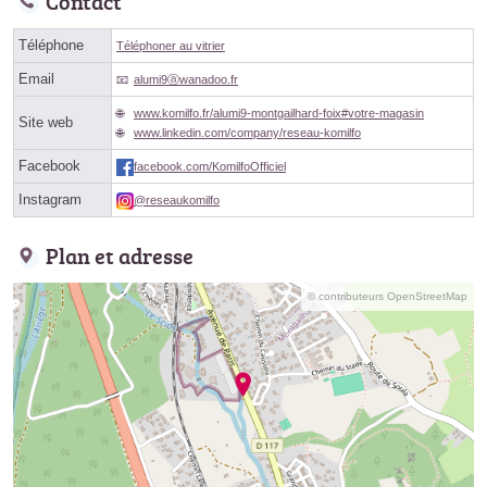
Contact
Téléphone
Téléphoner au vitrier
Email
alumi9ⓐwanadoo.fr
www.komilfo.fr/alumi9-montgailhard-foix#votre-magasin
Site web
www.linkedin.com/company/reseau-komilfo
Facebook
facebook.com/KomilfoOfficiel
Instagram
@reseaukomilfo
Plan et adresse
© contributeurs OpenStreetMap