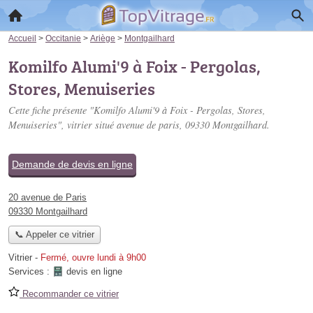
Accueil
>
Occitanie
>
Ariège
>
Montgailhard
Komilfo Alumi'9 à Foix - Pergolas,
Stores, Menuiseries
Cette fiche présente "Komilfo Alumi'9 à Foix - Pergolas, Stores,
Menuiseries", vitrier situé
avenue de paris
, 09330 Montgailhard.
Demande de devis en ligne
20 avenue de Paris
09330 Montgailhard
📞 Appeler ce vitrier
Vitrier
-
Fermé, ouvre lundi à 9h00
Services :
devis en ligne
Recommander ce vitrier