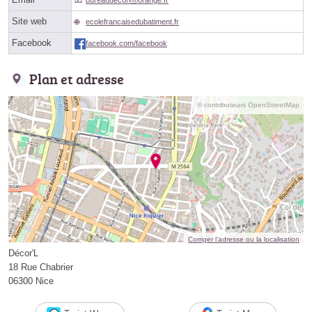
Site web
ecolefrancaisedubatiment.fr
Facebook
facebook.com/facebook
Plan et adresse
© contributeurs OpenStreetMap
Corriger l’adresse ou la localisation
Décor'L
18 Rue Chabrier
06300 Nice