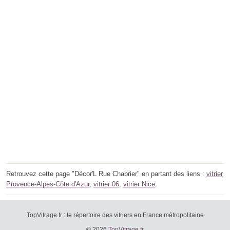
Retrouvez cette page "Décor'L Rue Chabrier" en partant des liens :
vitrier
Provence-Alpes-Côte d'Azur
,
vitrier 06
,
vitrier Nice
.
TopVitrage.fr : le répertoire des vitriers en France métropolitaine
© 2026
TopVitrage.fr