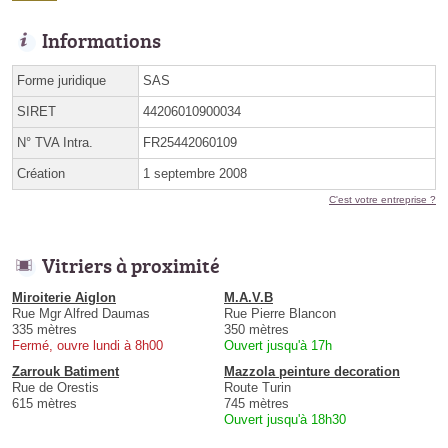
Informations
Forme juridique
SAS
SIRET
44206010900034
N° TVA Intra.
FR25442060109
Création
1 septembre 2008
C'est votre entreprise ?
Vitriers à proximité
Miroiterie Aiglon
M.A.V.B
Rue Mgr Alfred Daumas
Rue Pierre Blancon
335 mètres
350 mètres
Fermé, ouvre lundi à 8h00
Ouvert jusqu'à 17h
Zarrouk Batiment
Mazzola peinture decoration
Rue de Orestis
Route Turin
615 mètres
745 mètres
Ouvert jusqu'à 18h30