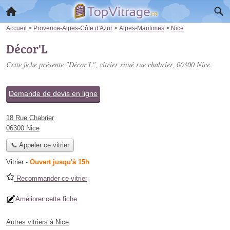
Accueil
>
Provence-Alpes-Côte d'Azur
>
Alpes-Maritimes
>
Nice
Décor'L
Cette fiche présente "Décor'L", vitrier situé
rue chabrier
, 06300 Nice.
Demande de devis en ligne
18 Rue Chabrier
06300 Nice
📞 Appeler ce vitrier
Vitrier
-
Ouvert jusqu'à 15h
Recommander ce vitrier
Améliorer cette fiche
Autres vitriers à Nice