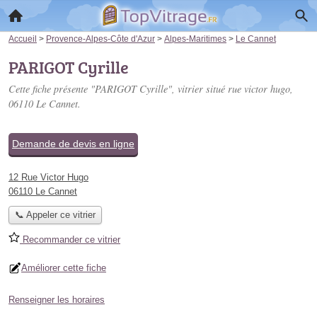
Accueil
>
Provence-Alpes-Côte d'Azur
>
Alpes-Maritimes
>
Le Cannet
PARIGOT Cyrille
Cette fiche présente "PARIGOT Cyrille", vitrier situé
rue victor hugo
,
06110 Le Cannet.
Demande de devis en ligne
12 Rue Victor Hugo
06110 Le Cannet
📞 Appeler ce vitrier
Recommander ce vitrier
Améliorer cette fiche
Renseigner les horaires