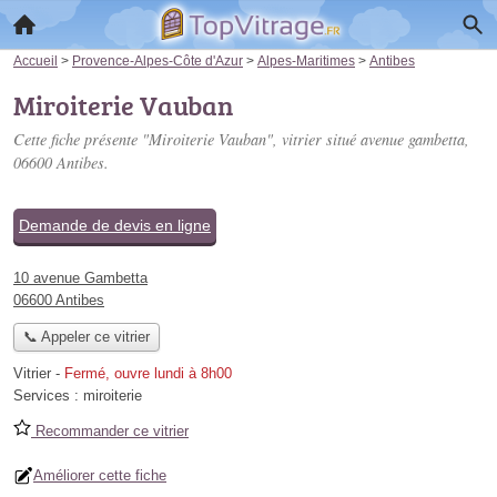
Accueil
>
Provence-Alpes-Côte d'Azur
>
Alpes-Maritimes
>
Antibes
Miroiterie Vauban
Cette fiche présente "Miroiterie Vauban", vitrier situé
avenue gambetta
,
06600 Antibes.
Demande de devis en ligne
10 avenue Gambetta
06600 Antibes
📞 Appeler ce vitrier
Vitrier
-
Fermé, ouvre lundi à 8h00
Services :
miroiterie
Recommander ce vitrier
Améliorer cette fiche