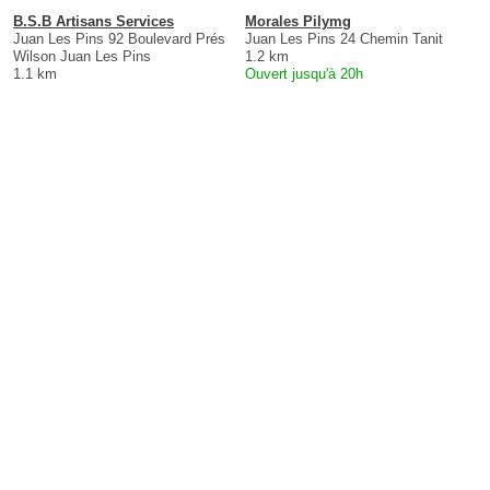
B.S.B Artisans Services
Morales Pilymg
Juan Les Pins 92 Boulevard Prés
Juan Les Pins 24 Chemin Tanit
Wilson Juan Les Pins
1.2 km
1.1 km
Ouvert jusqu'à 20h