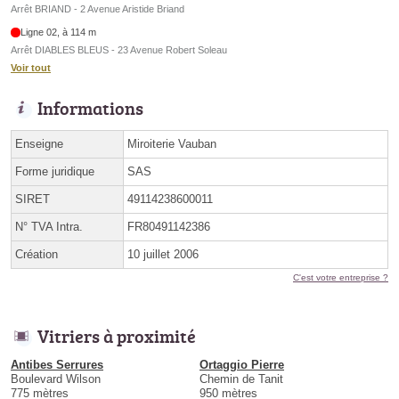
Arrêt BRIAND - 2 Avenue Aristide Briand
Ligne 02, à 114 m
Arrêt DIABLES BLEUS - 23 Avenue Robert Soleau
Voir tout
Informations
Enseigne
Miroiterie Vauban
Forme juridique
SAS
SIRET
49114238600011
N° TVA Intra.
FR80491142386
Création
10 juillet 2006
C'est votre entreprise ?
Vitriers à proximité
Antibes Serrures
Ortaggio Pierre
Boulevard Wilson
Chemin de Tanit
775 mètres
950 mètres