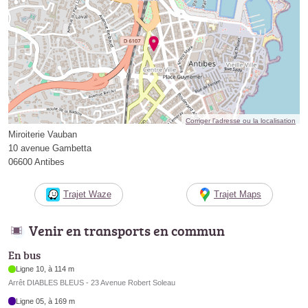
Corriger l’adresse ou la localisation
Miroiterie Vauban
10 avenue Gambetta
06600 Antibes
Trajet Waze
Trajet Maps
Venir en transports en commun
En bus
Ligne 10, à 114 m
Arrêt DIABLES BLEUS - 23 Avenue Robert Soleau
Ligne 05, à 169 m