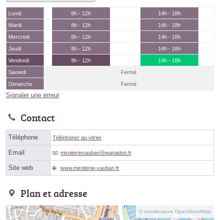
Lundi
8h - 12h
14h - 18h
Mardi
8h - 12h
14h - 18h
Mercredi
8h - 12h
14h - 18h
Jeudi
8h - 12h
14h - 18h
Vendredi
8h - 12h
14h - 18h
Samedi
Fermé
Dimanche
Fermé
Signaler une erreur
Contact
Téléphone
Téléphoner au vitrier
Email
miroiterievaubanⓐwanadoo.fr
Site web
www.miroiterie-vauban.fr
Plan et adresse
© contributeurs OpenStreetMap