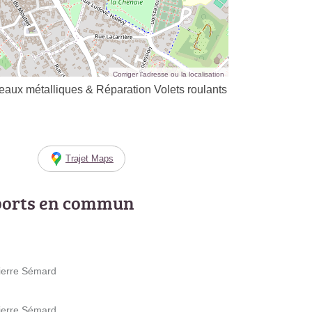
Corriger l’adresse ou la localisation
ux métalliques & Réparation Volets roulants
Trajet Maps
ports en commun
Pierre Sémard
Pierre Sémard