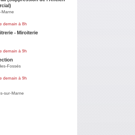
ial)
r-Marne
e demain à 8h
trerie - Miroiterie
e demain à 9h
ection
des-Fossés
e demain à 9h
s-sur-Marne