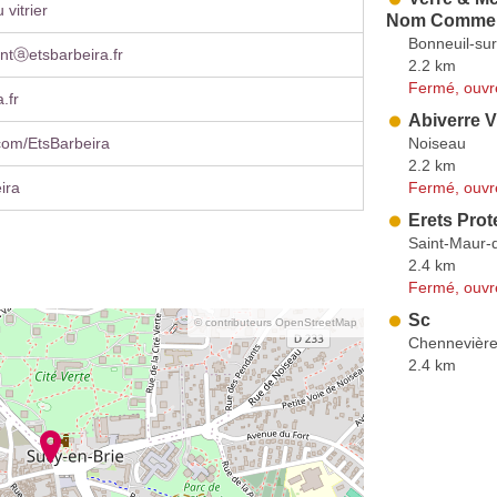
vitrier
Nom Commerc
Bonneuil-su
ntⓐetsbarbeira.fr
2.2 km
Fermé, ouvr
.fr
Abiverre Vi
Noiseau
com/EtsBarbeira
2.2 km
Fermé, ouvr
ira
Erets Prot
Saint-Maur-
2.4 km
Fermé, ouvr
Sc
© contributeurs OpenStreetMap
Chennevière
2.4 km