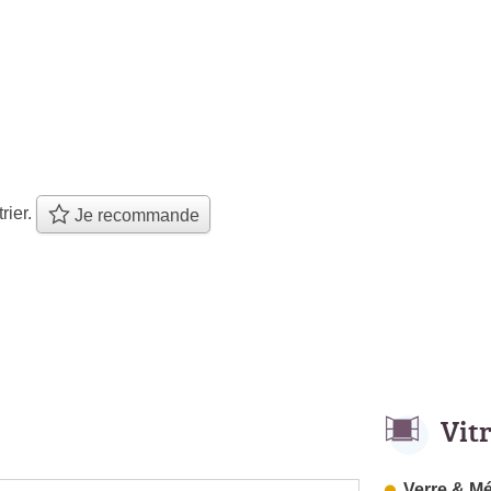
trier.
Je recommande
Vit
Verre & Mé