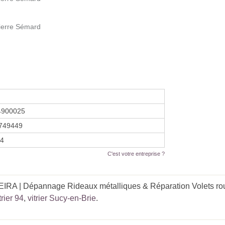
Pierre Sémard
4900025
749449
14
C'est votre entreprise ?
IRA | Dépannage Rideaux métalliques & Réparation Volets rou
trier 94
,
vitrier Sucy-en-Brie
.