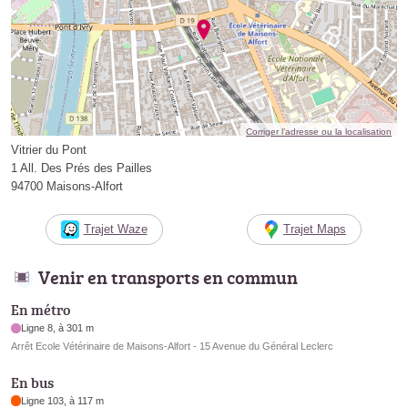
Corriger l’adresse ou la localisation
Vitrier du Pont
1 All. Des Prés des Pailles
94700 Maisons-Alfort
Trajet Waze
Trajet Maps
Venir en transports en commun
En métro
Ligne 8, à 301 m
Arrêt Ecole Vétérinaire de Maisons-Alfort - 15 Avenue du Général Leclerc
En bus
Ligne 103, à 117 m