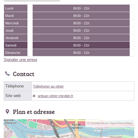
Lundi
8h30 - 21h
Mardi
8h30 - 21h
Mercredi
8h30 - 21h
Jeudi
8h30 - 21h
Vendredi
8h30 - 21h
Samedi
8h30 - 21h
Dimanche
8h30 - 21h
Signaler une erreur
Contact
Téléphone
Téléphoner au vitrier
Site web
artisan-vitrier-miroitier.fr
Plan et adresse
© contributeurs OpenStreetMap