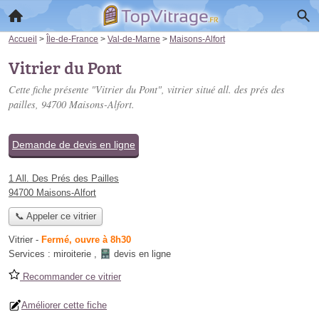
Accueil
>
Île-de-France
>
Val-de-Marne
>
Maisons-Alfort
Vitrier du Pont
Cette fiche présente "Vitrier du Pont", vitrier situé
all. des prés des
pailles
, 94700 Maisons-Alfort.
Demande de devis en ligne
1 All. Des Prés des Pailles
94700 Maisons-Alfort
📞 Appeler ce vitrier
Vitrier
-
Fermé, ouvre à 8h30
Services :
miroiterie
,
devis en ligne
Recommander ce vitrier
Améliorer cette fiche