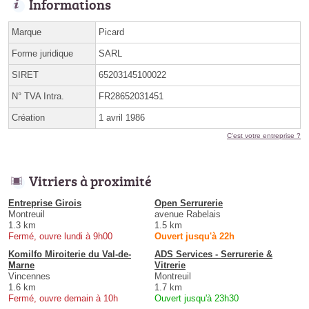
Informations
Marque
Picard
Forme juridique
SARL
SIRET
65203145100022
N° TVA Intra.
FR28652031451
Création
1 avril 1986
C'est votre entreprise ?
Vitriers à proximité
Entreprise Girois
Open Serrurerie
Montreuil
avenue Rabelais
1.3 km
1.5 km
Fermé, ouvre lundi à 9h00
Ouvert jusqu'à 22h
Komilfo Miroiterie du Val-de-
ADS Services - Serrurerie &
Marne
Vitrerie
Vincennes
Montreuil
1.6 km
1.7 km
Fermé, ouvre demain à 10h
Ouvert jusqu'à 23h30