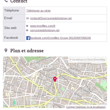
Contact
Téléphone
Téléphoner au vitrier
Email
mrdavidⓐserrureriedefontenay.net
www.grosfillex.com/fr
Site web
serrureriedefontenay.net
Facebook
facebook.com/Grosfillex-Group-391254007906246
Plan et adresse
© contributeurs OpenStreetMap
Corriger l’adresse ou la localisation