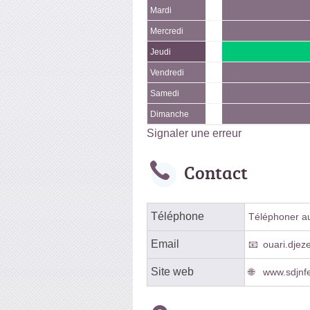
Mardi
Mercredi
Jeudi
Vendredi
Samedi
Dimanche
Signaler une erreur
Contact
Téléphone
Téléphoner au 
Email
ouari.djez
Site web
www.sdjnfe