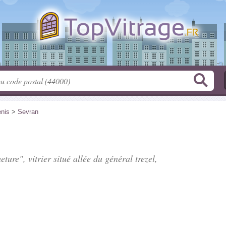
enis
>
Sevran
ture", vitrier situé
allée du général trezel
,