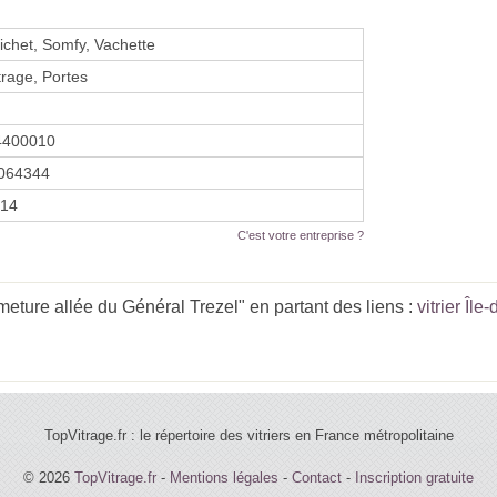
Fichet, Somfy, Vachette
trage, Portes
4400010
064344
014
C'est votre entreprise ?
ture allée du Général Trezel" en partant des liens :
vitrier Îl
TopVitrage.fr : le répertoire des vitriers en France métropolitaine
© 2026
TopVitrage.fr
-
Mentions légales
-
Contact
-
Inscription gratuite