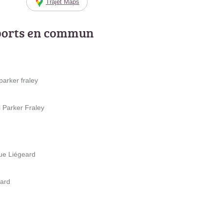
Trajet Maps
ports en commun
parker fraley
i Parker Fraley
ue Liégeard
eard