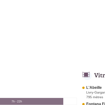
Vit
L'Abeille
Livry-Garga
795 mètres
7h - 22h
Fontana Fi