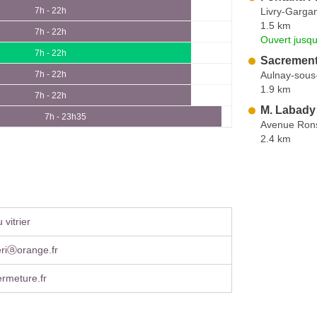
Livry-Garga
7h - 22h
1.5 km
7h - 22h
Ouvert jusqu
7h - 22h
Sacrement
Aulnay-sous
7h - 22h
1.9 km
7h - 22h
M. Labady
7h - 23h35
Avenue Ron
2.4 km
vitrier
eriⓐorange.fr
rmeture.fr