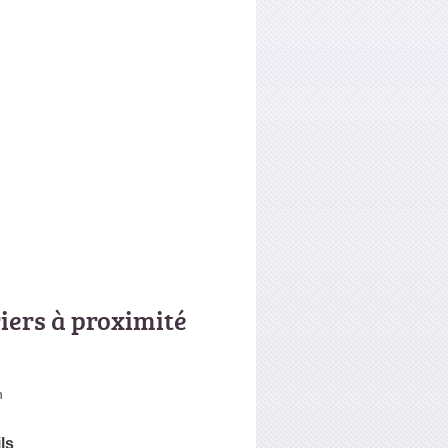
riers à proximité
n
ls