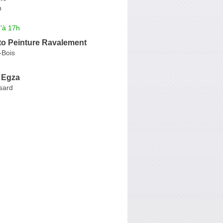
n
'à 17h
o Peinture Ravalement
-Bois
 Egza
sard