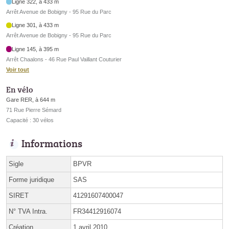
Ligne 322, à 433 m
Arrêt Avenue de Bobigny - 95 Rue du Parc
Ligne 301, à 433 m
Arrêt Avenue de Bobigny - 95 Rue du Parc
Ligne 145, à 395 m
Arrêt Chaalons - 46 Rue Paul Vaillant Couturier
Voir tout
En vélo
Gare RER, à 644 m
71 Rue Pierre Sémard
Capacité : 30 vélos
Informations
Sigle
BPVR
Forme juridique
SAS
SIRET
41291607400047
N° TVA Intra.
FR34412916074
Création
1 avril 2010