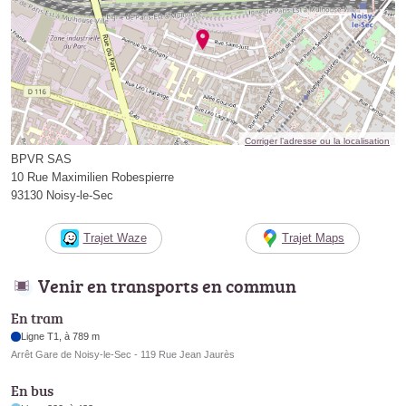
Corriger l’adresse ou la localisation
BPVR SAS
10 Rue Maximilien Robespierre
93130 Noisy-le-Sec
Trajet Waze
Trajet Maps
Venir en transports en commun
En tram
Ligne T1, à 789 m
Arrêt Gare de Noisy-le-Sec - 119 Rue Jean Jaurès
En bus