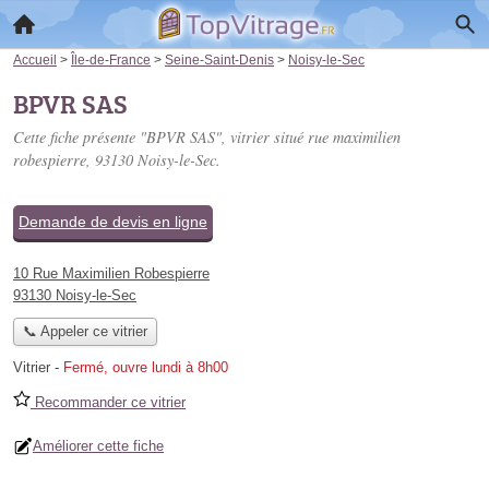
Accueil
>
Île-de-France
>
Seine-Saint-Denis
>
Noisy-le-Sec
BPVR SAS
Cette fiche présente "BPVR SAS", vitrier situé
rue maximilien
robespierre
, 93130 Noisy-le-Sec.
Demande de devis en ligne
10 Rue Maximilien Robespierre
93130 Noisy-le-Sec
📞 Appeler ce vitrier
Vitrier
-
Fermé, ouvre lundi à 8h00
Recommander ce vitrier
Améliorer cette fiche