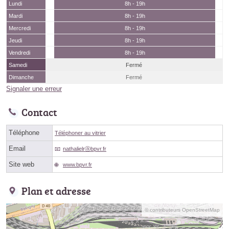
Lundi
8h - 19h
Mardi
8h - 19h
Mercredi
8h - 19h
Jeudi
8h - 19h
Vendredi
8h - 19h
Samedi
Fermé
Dimanche
Fermé
Signaler une erreur
Contact
Téléphone
Téléphoner au vitrier
Email
nathalielrⓐbpvr.fr
Site web
www.bpvr.fr
Plan et adresse
© contributeurs OpenStreetMap