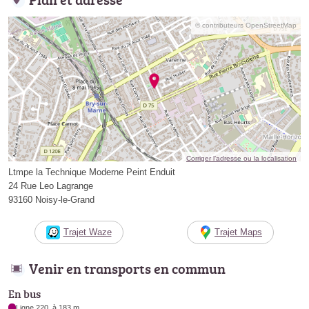
© contributeurs OpenStreetMap
Corriger l’adresse ou la localisation
Ltmpe la Technique Moderne Peint Enduit
24 Rue Leo Lagrange
93160 Noisy-le-Grand
Trajet Waze
Trajet Maps
Venir en transports en commun
En bus
Ligne 220, à 183 m