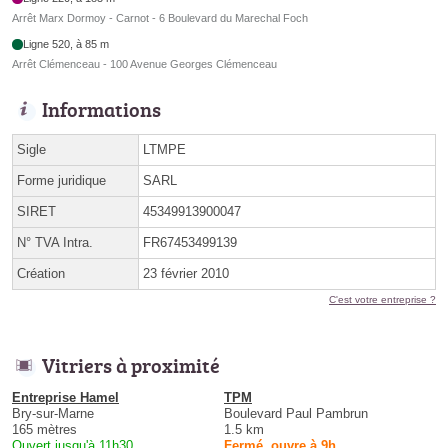
Arrêt Marx Dormoy - Carnot - 6 Boulevard du Marechal Foch
Ligne 520, à 85 m
Arrêt Clémenceau - 100 Avenue Georges Clémenceau
Informations
Sigle
LTMPE
Forme juridique
SARL
SIRET
45349913900047
N° TVA Intra.
FR67453499139
Création
23 février 2010
C'est votre entreprise ?
Vitriers à proximité
Entreprise Hamel
TPM
Bry-sur-Marne
Boulevard Paul Pambrun
165 mètres
1.5 km
Ouvert jusqu'à 11h30
Fermé, ouvre à 9h