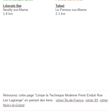
Liberale Bat
Tafael
Neuilly-sur-Marne
Le Perreux-sur-Marne
1.8 km
2.1 km
Retrouvez cette page "Ltmpe la Technique Moderne Peint Enduit Rue
Leo Lagrange" en partant des liens :
vitrier Île-de-France
,
vitrier 93
,
vitrier
Noisy-le-Grand
.