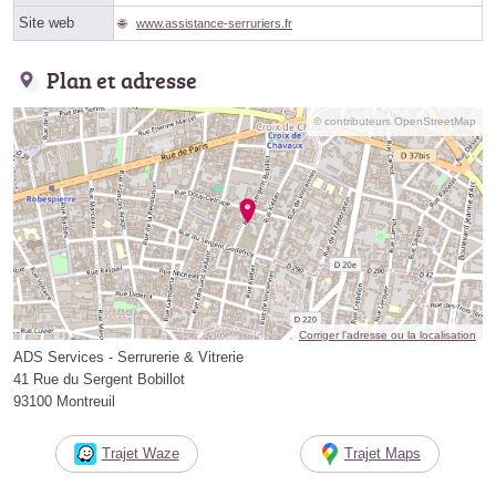
Site web
www.assistance-serruriers.fr
Plan et adresse
© contributeurs OpenStreetMap
Corriger l’adresse ou la localisation
ADS Services - Serrurerie & Vitrerie
41 Rue du Sergent Bobillot
93100 Montreuil
Trajet Waze
Trajet Maps