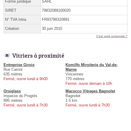
Forme juridique
SARL
SIRET
79832089100020
N° TVA Intra.
FR93798320891
Création
30 juin 2015
C'est votre entreprise ?
Vitriers à proximité
Entreprise Girois
Komilfo Miroiterie du Val-de-
Rue Carnot
Marne
635 mètres
Vincennes
Fermé, ouvre lundi à 9h00
770 mètres
Fermé, ouvre demain à 10h
Orsiglass
Macocco Vitrages Bagnolet
impasse du Progrès
Bagnolet
895 mètres
1.5 km
Fermé, ouvre lundi à 7h30
Fermé, ouvre lundi à 7h30