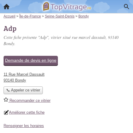
Accueil
>
Île-de-France
>
Seine-Saint-Denis
>
Bondy
Adp
Cette fiche présente "Adp", vitrier situé
rue marcel dassault
, 93140
Bondy.
Demande de devis en ligne
11 Rue Marcel Dassault
93140 Bondy
📞 Appeler ce vitrier
Recommander ce vitrier
Améliorer cette fiche
Renseigner les horaires