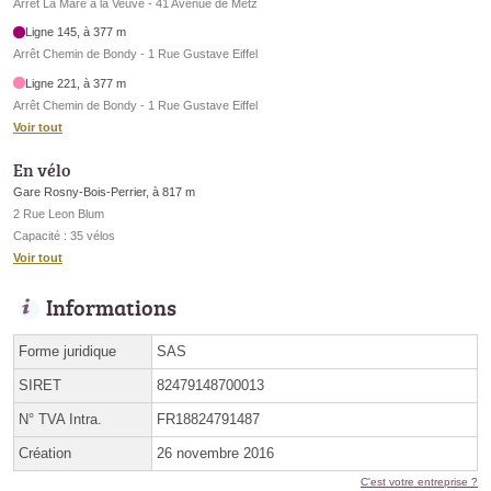
Arrêt La Mare à la Veuve - 41 Avenue de Metz
Ligne 145, à 377 m
Arrêt Chemin de Bondy - 1 Rue Gustave Eiffel
Ligne 221, à 377 m
Arrêt Chemin de Bondy - 1 Rue Gustave Eiffel
Voir tout
En vélo
Gare Rosny-Bois-Perrier, à 817 m
2 Rue Leon Blum
Capacité : 35 vélos
Voir tout
Informations
Forme juridique
SAS
SIRET
82479148700013
N° TVA Intra.
FR18824791487
Création
26 novembre 2016
C'est votre entreprise ?