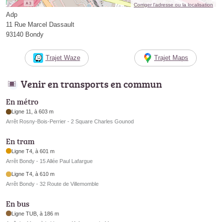
Corriger l’adresse ou la localisation
Adp
11 Rue Marcel Dassault
93140 Bondy
Trajet Waze
Trajet Maps
Venir en transports en commun
En métro
Ligne 11, à 603 m
Arrêt Rosny-Bois-Perrier - 2 Square Charles Gounod
En tram
Ligne T4, à 601 m
Arrêt Bondy - 15 Allée Paul Lafargue
Ligne T4, à 610 m
Arrêt Bondy - 32 Route de Villemomble
En bus
Ligne TUB, à 186 m