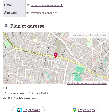
Email
decorespaceⓐwanadoo.fr
Site web
www.decor-espace.fr
Plan et adresse
© contributeurs OpenStreetMap
Corriger l’adresse ou la localisation
D.E.P
74 Bis avenue du 18 Juin 1940
92500 Rueil-Malmaison
Trajet Waze
Trajet Maps