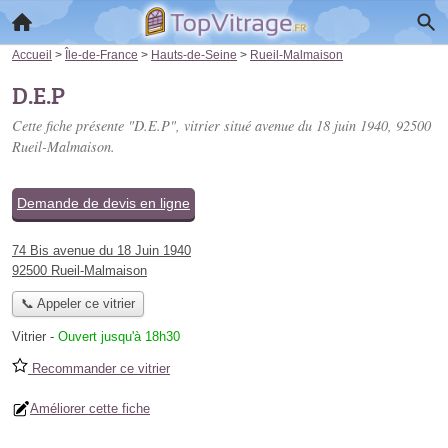
Accueil
>
Île-de-France
>
Hauts-de-Seine
>
Rueil-Malmaison
D.E.P
Cette fiche présente "D.E.P", vitrier situé
avenue du 18 juin 1940
, 92500
Rueil-Malmaison.
Demande de devis en ligne
74 Bis avenue du 18 Juin 1940
92500 Rueil-Malmaison
📞 Appeler ce vitrier
Vitrier
-
Ouvert jusqu'à 18h30
Recommander ce vitrier
Améliorer cette fiche