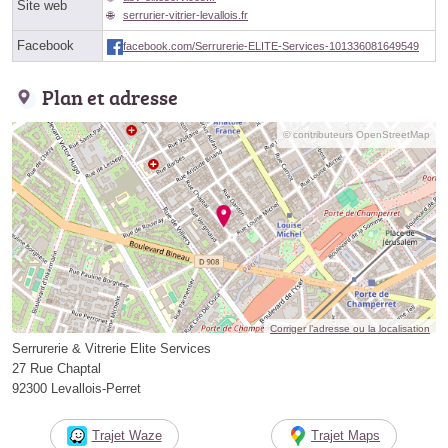
Site web
serrurier-vitrier-levallois.fr
Facebook
facebook.com/Serrurerie-ELITE-Services-101336081649549
Plan et adresse
© contributeurs OpenStreetMap
Corriger l’adresse ou la localisation
Serrurerie & Vitrerie Elite Services
27 Rue Chaptal
92300 Levallois-Perret
Trajet Waze
Trajet Maps