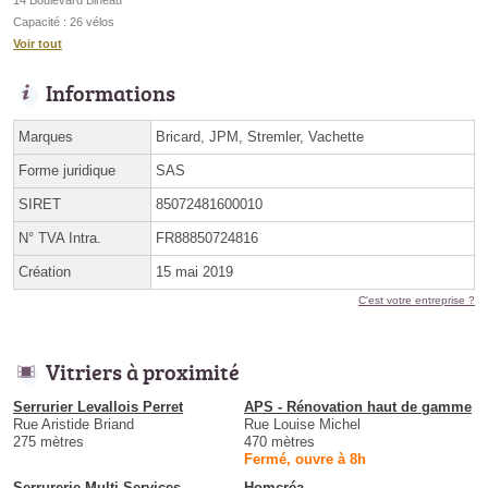
Capacité : 26 vélos
Voir tout
Informations
Marques
Bricard, JPM, Stremler, Vachette
Forme juridique
SAS
SIRET
85072481600010
N° TVA Intra.
FR88850724816
Création
15 mai 2019
C'est votre entreprise ?
Vitriers à proximité
Serrurier Levallois Perret
APS - Rénovation haut de gamme
Rue Aristide Briand
Rue Louise Michel
275 mètres
470 mètres
Fermé, ouvre à 8h
Serrurerie Multi Services
Homcréa