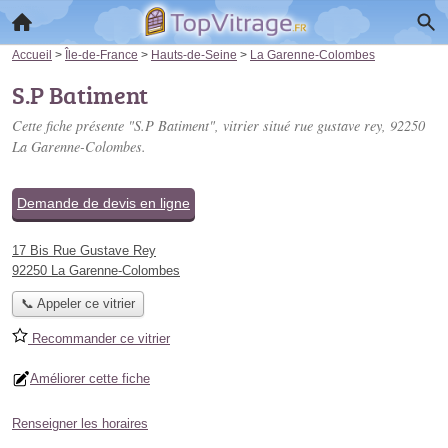
Accueil
>
Île-de-France
>
Hauts-de-Seine
>
La Garenne-Colombes
S.P Batiment
Cette fiche présente "S.P Batiment", vitrier situé
rue gustave rey
, 92250
La Garenne-Colombes.
Demande de devis en ligne
17 Bis Rue Gustave Rey
92250 La Garenne-Colombes
📞 Appeler ce vitrier
Recommander ce vitrier
Améliorer cette fiche
Renseigner les horaires