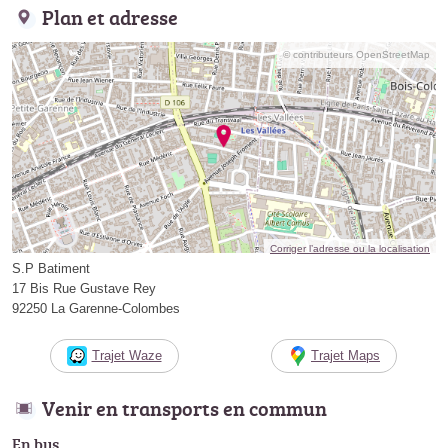
Plan et adresse
© contributeurs OpenStreetMap
Corriger l’adresse ou la localisation
S.P Batiment
17 Bis Rue Gustave Rey
92250 La Garenne-Colombes
Trajet Waze
Trajet Maps
Venir en transports en commun
En bus