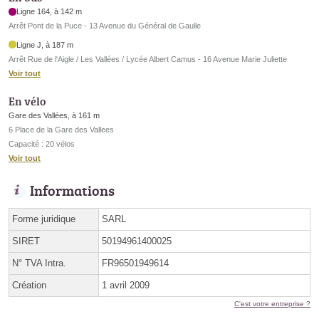
Ligne 164, à 142 m
Arrêt Pont de la Puce - 13 Avenue du Général de Gaulle
Ligne J, à 187 m
Arrêt Rue de l'Aigle / Les Vallées / Lycée Albert Camus - 16 Avenue Marie Juliette
Voir tout
En vélo
Gare des Vallées, à 161 m
6 Place de la Gare des Vallees
Capacité : 20 vélos
Voir tout
Informations
Forme juridique
SARL
SIRET
50194961400025
N° TVA Intra.
FR96501949614
Création
1 avril 2009
C'est votre entreprise ?