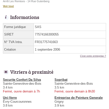
Arrêt Les Remises - 14 Rue Gutenberg
Voir tout
Informations
Forme juridique
SAS
SIRET
77574166300055
N° TVA Intra.
FR31775741663
Création
1 septembre 2006
C'est votre entreprise ?
Vitriers à proximité
Securite Confort Da Silva
Sopribat
Sainte-Geneviève-des-Bois
Sainte-Geneviève-des-Bois
3.4 km
3.5 km
Fermé, ouvre demain à 7h
Fermé, ouvre demain à 8h30
Uni-Verre
Entreprise de Peinture Generale
Évry-Courcouronnes
Grigny
3.8 km
3.9 km