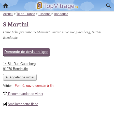
Accueil
>
Île-de-France
>
Essonne
>
Bondoufle
S.Martini
Cette fiche présente "S.Martini", vitrier situé
rue gutenberg
, 91070
Bondoufle.
Demande de devis en ligne
14 Bis Rue Gutenberg
91070 Bondoufle
📞 Appeler ce vitrier
Vitrier
-
Fermé, ouvre demain à 8h
Recommander ce vitrier
Améliorer cette fiche