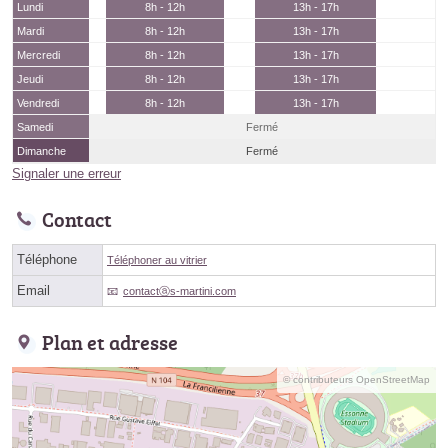
Lundi
8h - 12h
13h - 17h
Mardi
8h - 12h
13h - 17h
Mercredi
8h - 12h
13h - 17h
Jeudi
8h - 12h
13h - 17h
Vendredi
8h - 12h
13h - 17h
Samedi
Fermé
Dimanche
Fermé
Signaler une erreur
Contact
Téléphone
Téléphoner au vitrier
Email
contactⓐs-martini.com
Plan et adresse
© contributeurs OpenStreetMap