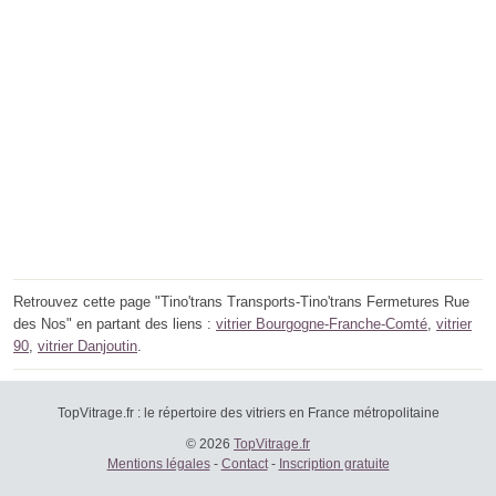
Retrouvez cette page "Tino'trans Transports-Tino'trans Fermetures Rue
des Nos" en partant des liens :
vitrier Bourgogne-Franche-Comté
,
vitrier
90
,
vitrier Danjoutin
.
TopVitrage.fr : le répertoire des vitriers en France métropolitaine
© 2026
TopVitrage.fr
Mentions légales
-
Contact
-
Inscription gratuite