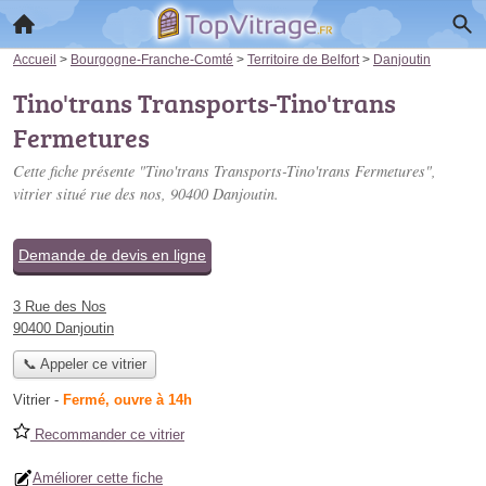
Accueil
>
Bourgogne-Franche-Comté
>
Territoire de Belfort
>
Danjoutin
Tino'trans Transports-Tino'trans
Fermetures
Cette fiche présente "Tino'trans Transports-Tino'trans Fermetures",
vitrier situé
rue des nos
, 90400 Danjoutin.
Demande de devis en ligne
3 Rue des Nos
90400 Danjoutin
📞 Appeler ce vitrier
Vitrier
-
Fermé, ouvre à 14h
Recommander ce vitrier
Améliorer cette fiche