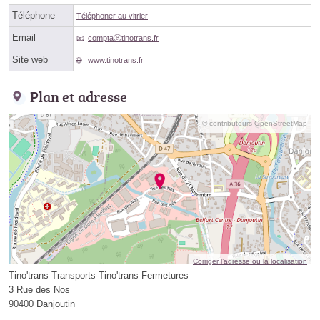
Téléphone
Téléphoner au vitrier
Email
comptaⓐtinotrans.fr
Site web
www.tinotrans.fr
Plan et adresse
© contributeurs OpenStreetMap
Corriger l’adresse ou la localisation
Tino'trans Transports-Tino'trans Fermetures
3 Rue des Nos
90400 Danjoutin