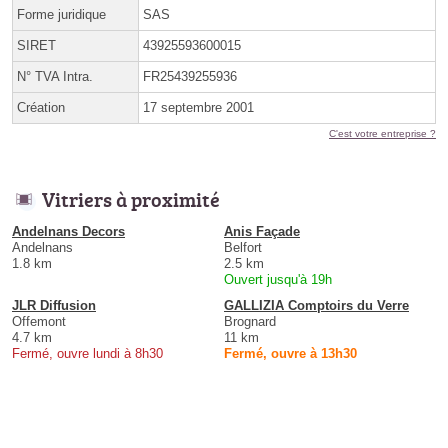
Forme juridique
SAS
SIRET
43925593600015
N° TVA Intra.
FR25439255936
Création
17 septembre 2001
C'est votre entreprise ?
Vitriers à proximité
Andelnans Decors
Anis Façade
Andelnans
Belfort
1.8 km
2.5 km
Ouvert jusqu'à 19h
JLR Diffusion
GALLIZIA Comptoirs du Verre
Offemont
Brognard
4.7 km
11 km
Fermé, ouvre lundi à 8h30
Fermé, ouvre à 13h30