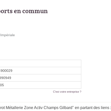
ports en commun
Impériale
4900029
990949
005
C'est votre entreprise ?
ot Métallerie Zone Activ Champs Gilbard" en partant des liens 