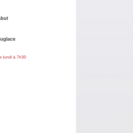
abut
luglace
e lundi à 7h30