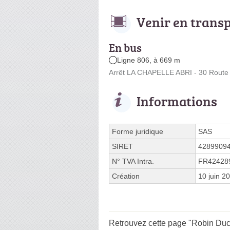
Venir en trans
En bus
Ligne 806, à 669 m
Arrêt LA CHAPELLE ABRI - 30 Route 
Informations
Forme juridique
SAS
SIRET
4289909
N° TVA Intra.
FR42428
Création
10 juin 2
Retrouvez cette page "Robin Ducr