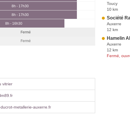
Toucy
8h - 17h30
10 km
8h - 17h30
Société R
Auxerre
8h - 16h30
12 km
Fermé
Hamelin A
Fermé
Auxerre
12 km
Fermé, ouvr
vitrier
dm89.fr
ducrot-metallerie-auxerre.fr