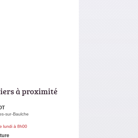
riers à proximité
OT
es-sur-Baulche
e lundi à 8h00
nture