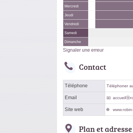
Mercredi
Jeudi
Vendredi
Samedi
Dimanche
Signaler une erreur
Contact
Téléphone
Téléphoner au 
Email
accueilⓐr
Site web
www.robin-
Plan et adresse