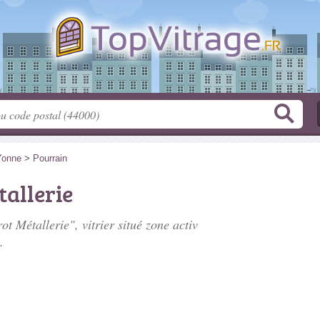
Yonne
>
Pourrain
allerie
ot Métallerie", vitrier situé
zone activ
.