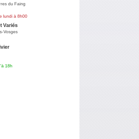
rres du Faing
e lundi à 8h00
t Variés
es-Vosges
vier
'à 18h