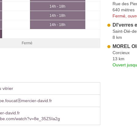
Rue des Pie
14h - 18h
640 mètres
Fermé, ouvr
14h - 18h
DI'verres e
14h - 18h
Saint-Dié-d
8 km
Fermé
MOREL Oli
Corcieux
13 km
Ouvert jusqu
vitrier
ppe.foucatⓐmercier-david.fr
r-david.fr
be.com/watch?v=8e_35Z5Ia2g