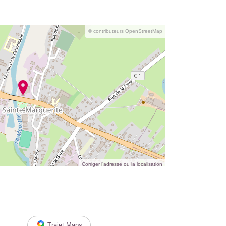
© contributeurs OpenStreetMap
Corriger l’adresse ou la localisation
Trajet Maps