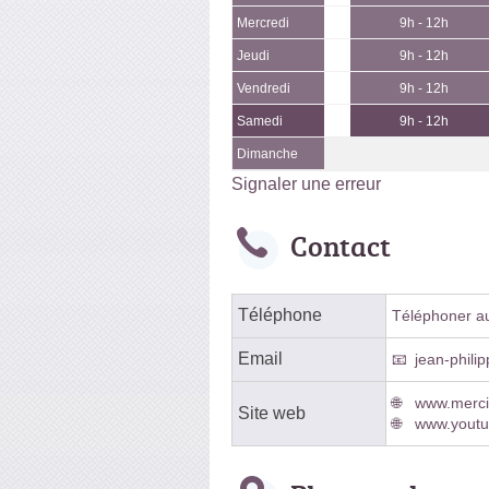
Mercredi
9h - 12h
Jeudi
9h - 12h
Vendredi
9h - 12h
Samedi
9h - 12h
Dimanche
Signaler une erreur
Contact
Téléphone
Téléphoner au 
Email
jean-phili
www.mercie
Site web
www.youtu