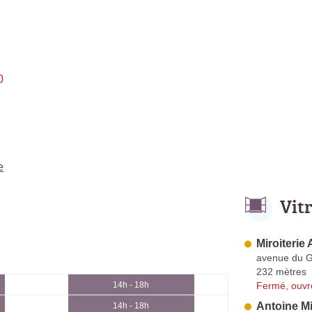
0
e
Vit
Miroiterie 
avenue du G
232 mètres
Fermé, ouvr
14h - 18h
Antoine Mi
14h - 18h