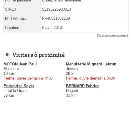
Forme juridique
Entrepreneur individuel
SIRET
52195225900013
N° TVA Intra.
FR48521952259
Création
6 avril 2010
C'est votre entreprise ?
Vitriers à proximité
MOTON Jean Paul
Menuiserie Mignard Lebrun
Serqueux
Jussey
10 km
28 km
Fermé, ouvre demain à 7h30
Fermé, ouvre demain à 8h30
Entreprise Soyer
BERNARD Fabrice
Liffol-le-Grand
Nogent
33 km
33 km