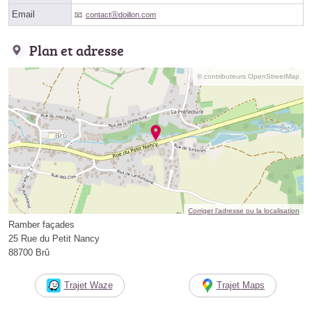
Email
contactⓐdoillon.com
Plan et adresse
© contributeurs OpenStreetMap
Corriger l’adresse ou la localisation
Ramber façades
25 Rue du Petit Nancy
88700 Brû
Trajet Waze
Trajet Maps