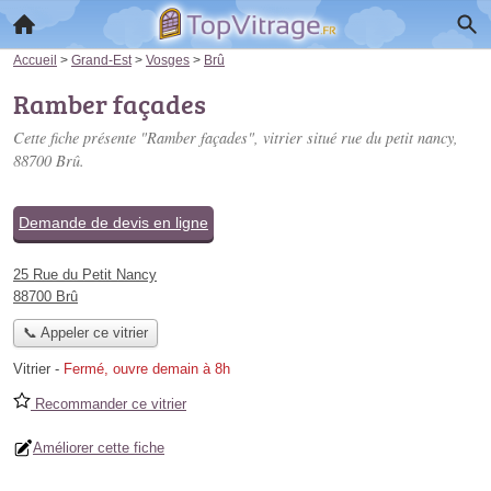
Accueil
>
Grand-Est
>
Vosges
>
Brû
Ramber façades
Cette fiche présente "Ramber façades", vitrier situé
rue du petit nancy
,
88700 Brû.
Demande de devis en ligne
25 Rue du Petit Nancy
88700 Brû
📞 Appeler ce vitrier
Vitrier
-
Fermé, ouvre demain à 8h
Recommander ce vitrier
Améliorer cette fiche