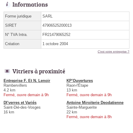
Informations
Forme juridique
SARL
SIRET
47906525200013
N° TVA Intra.
FR21479065252
Création
1 octobre 2004
C'est votre entreprise ?
Vitriers à proximité
Entreprise F. Et N. Lenoir
KP'Ouvertures
Rambervillers
Raon-l'Étape
4.2 km
13 km
Fermé, ouvre demain à 9h
Fermé, ouvre demain à 9h
DI'verres et Variés
Antoine Miroiterie Deodatienne
Saint-Dié-des-Vosges
Sainte-Marguerite
16 km
22 km
Fermé, ouvre demain à 8h