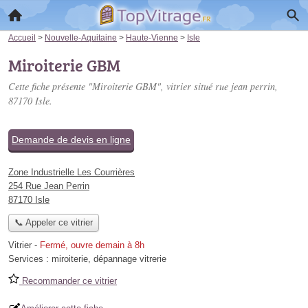
Accueil
>
Nouvelle-Aquitaine
>
Haute-Vienne
>
Isle
Miroiterie GBM
Cette fiche présente "Miroiterie GBM", vitrier situé
rue jean perrin
,
87170 Isle.
Demande de devis en ligne
Zone Industrielle Les Courrières
254 Rue Jean Perrin
87170 Isle
📞 Appeler ce vitrier
Vitrier
-
Fermé, ouvre demain à 8h
Services :
miroiterie
,
dépannage vitrerie
Recommander ce vitrier