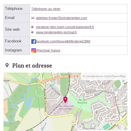
Téléphone
Téléphoner au vitrier
Email
delphine-frugierⓐmiroiteriegbm.com
miroiterie-gbm.point-conseil-bubendorff.fr
Site web
www.miroiteriegbm-technal.fr
Facebook
facebook.com/NouvelleMiroiterieGBM/
Instagram
@technal_france
Plan et adresse
© contributeurs OpenStreetMap