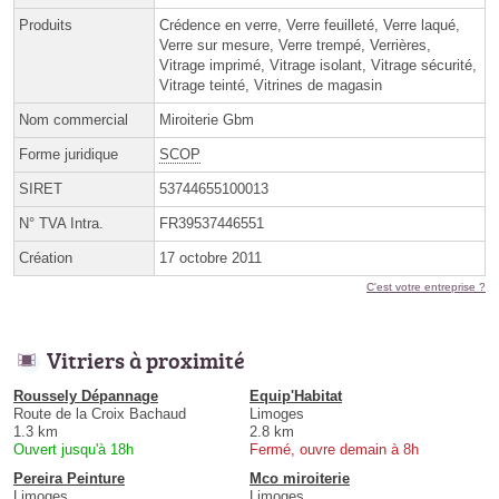
Produits
Crédence en verre, Verre feuilleté, Verre laqué,
Verre sur mesure, Verre trempé, Verrières,
Vitrage imprimé, Vitrage isolant, Vitrage sécurité,
Vitrage teinté, Vitrines de magasin
Nom commercial
Miroiterie Gbm
Forme juridique
SCOP
SIRET
53744655100013
N° TVA Intra.
FR39537446551
Création
17 octobre 2011
C'est votre entreprise ?
Vitriers à proximité
Roussely Dépannage
Equip'Habitat
Route de la Croix Bachaud
Limoges
1.3 km
2.8 km
Ouvert jusqu'à 18h
Fermé, ouvre demain à 8h
Pereira Peinture
Mco miroiterie
Limoges
Limoges