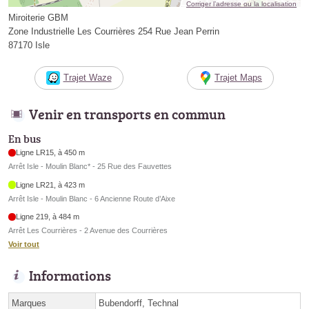
Corriger l’adresse ou la localisation
Miroiterie GBM
Zone Industrielle Les Courrières 254 Rue Jean Perrin
87170 Isle
Trajet Waze
Trajet Maps
Venir en transports en commun
En bus
Ligne LR15, à 450 m
Arrêt Isle - Moulin Blanc* - 25 Rue des Fauvettes
Ligne LR21, à 423 m
Arrêt Isle - Moulin Blanc - 6 Ancienne Route d’Aixe
Ligne 219, à 484 m
Arrêt Les Courrières - 2 Avenue des Courrières
Voir tout
Informations
Marques
Bubendorff, Technal