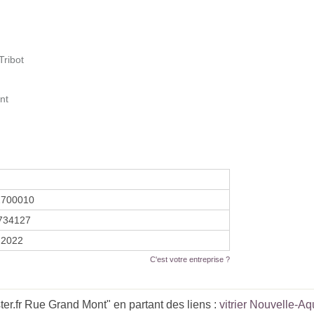
Tribot
nt
2700010
734127
r 2022
C'est votre entreprise ?
r.fr Rue Grand Mont" en partant des liens :
vitrier Nouvelle-Aq