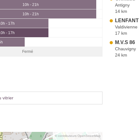
Antigny
10h - 21h
14 km
10h - 21h
LENFANT 
10h - 17h
Valdivienne
17 km
10h - 17h
M.V.S 86
5h
Chauvigny
Fermé
24 km
vitrier
© contributeurs OpenStreetMap