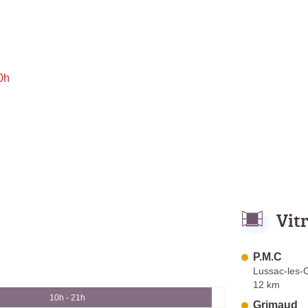
0h
Vit
P.M.C
Lussac-les-
12 km
10h - 21h
Grimaud