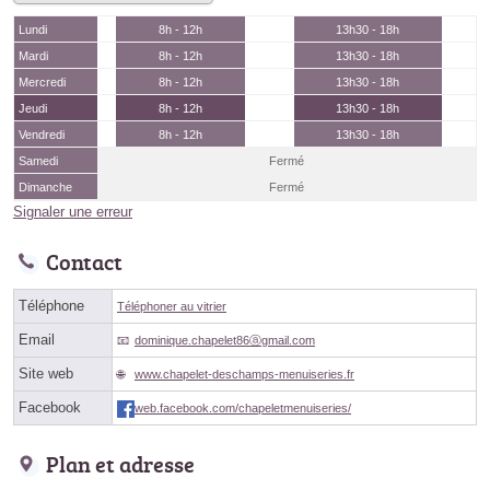
Lundi
8h - 12h
13h30 - 18h
Mardi
8h - 12h
13h30 - 18h
Mercredi
8h - 12h
13h30 - 18h
Jeudi
8h - 12h
13h30 - 18h
Vendredi
8h - 12h
13h30 - 18h
Samedi
Fermé
Dimanche
Fermé
Signaler une erreur
Contact
Téléphone
Téléphoner au vitrier
Email
dominique.chapelet86ⓐgmail.com
Site web
www.chapelet-deschamps-menuiseries.fr
Facebook
web.facebook.com/chapeletmenuiseries/
Plan et adresse