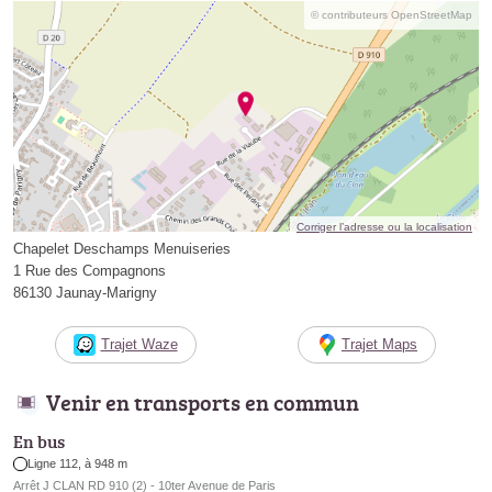
© contributeurs OpenStreetMap
Corriger l’adresse ou la localisation
Chapelet Deschamps Menuiseries
1 Rue des Compagnons
86130 Jaunay-Marigny
Trajet Waze
Trajet Maps
Venir en transports en commun
En bus
Ligne 112, à 948 m
Arrêt J CLAN RD 910 (2) - 10ter Avenue de Paris