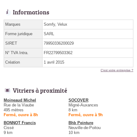
Informations
Marques
Somfy, Velux
Forme juridique
SARL
SIRET
79950336200029
N° TVA Intra.
FR22799503362
Création
1 avril 2015
C'est votre entreprise ?
Vitriers à proximité
Moineaud Michel
SOCOVER
Rue de la Viaube
Migné-Auxances
495 mètres
8 km
Fermé, ouvre à 8h
Fermé, ouvre à 9h
BONNOT Francis
Bhb Peinture
Cissé
Neuville-de-Poitou
9 km
10 km