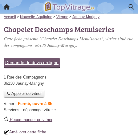
Accueil
>
Nouvelle-Aquitaine
>
Vienne
>
Jaunay-Marigny
Chapelet Deschamps Menuiseries
Cette fiche présente "Chapelet Deschamps Menuiseries", vitrier situé
rue
des compagnons
, 86130 Jaunay-Marigny.
Demande de devis en ligne
1 Rue des Compagnons
86130 Jaunay-Marigny
📞 Appeler ce vitrier
Vitrier
-
Fermé, ouvre à 8h
Services :
dépannage vitrerie
Recommander ce vitrier
Améliorer cette fiche