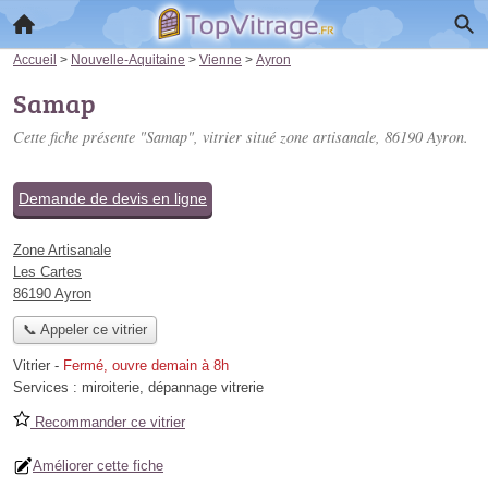
Accueil
>
Nouvelle-Aquitaine
>
Vienne
>
Ayron
Samap
Cette fiche présente "Samap", vitrier situé
zone artisanale
, 86190 Ayron.
Demande de devis en ligne
Zone Artisanale
Les Cartes
86190 Ayron
📞 Appeler ce vitrier
Vitrier
-
Fermé, ouvre demain à 8h
Services :
miroiterie
,
dépannage vitrerie
Recommander ce vitrier
Améliorer cette fiche