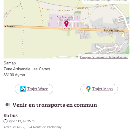
Corriger l’adresse ou la localisation
Samap
Zone Artisanale Les Cartes
86190 Ayron
Trajet Waze
Trajet Maps
Venir en transports en commun
En bus
Ligne 113, à 835 m
Arrêt Bel Air (2) - 24 Route de Parthenay