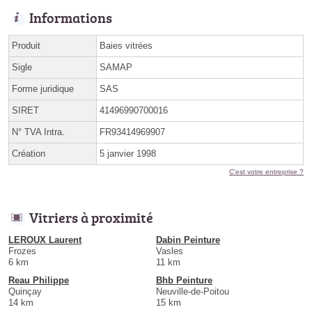
Informations
Produit
Baies vitrées
Sigle
SAMAP
Forme juridique
SAS
SIRET
41496990700016
N° TVA Intra.
FR93414969907
Création
5 janvier 1998
C'est votre entreprise ?
Vitriers à proximité
LEROUX Laurent
Dabin Peinture
Frozes
Vasles
6 km
11 km
Reau Philippe
Bhb Peinture
Quinçay
Neuville-de-Poitou
14 km
15 km