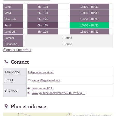
Lundi
8h - 12h
13h30 - 18h30
Mardi
8h - 12h
13h30 - 18h30
Mercredi
8h - 12h
13h30 - 18h30
Jeudi
8h - 12h
13h30 - 18h30
Vendredi
8h - 12h
13h30 - 18h30
Samedi
Fermé
Dimanche
Fermé
Signaler une erreur
Contact
Téléphone
Téléphoner au vitrier
Email
samap86ⓐwanadoo.fr
www.samap86.fr
Site web
www.youtube.com/watch?v=HX5zdxvfqE8
Plan et adresse
© contributeurs OpenStreetMap