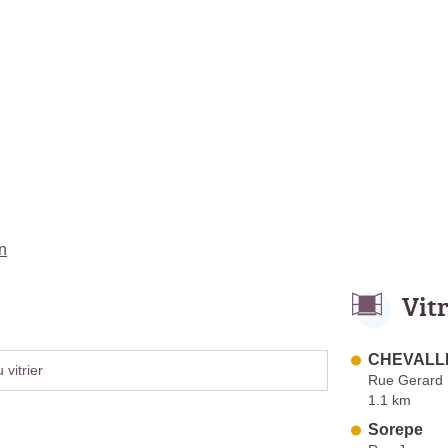
n
Vit
CHEVALLE
vitrier
Rue Gerard 
1.1 km
Sorepe