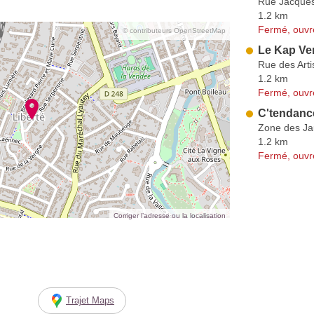
Rue Jacque
1.2 km
Fermé, ouvr
© contributeurs OpenStreetMap
Le Kap Ver
Rue des Art
1.2 km
Fermé, ouvr
C'tendan
Zone des Ja
1.2 km
Fermé, ouvr
Corriger l’adresse ou la localisation
Trajet Maps