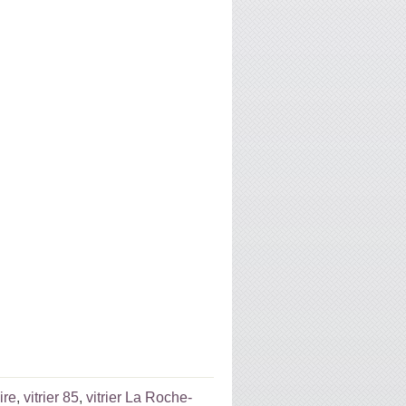
ire
,
vitrier 85
,
vitrier La Roche-