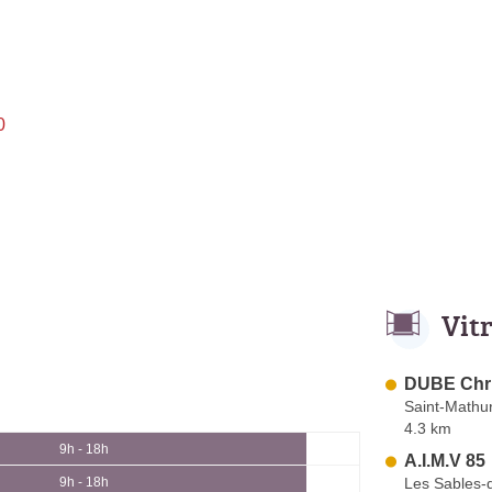
0
Vit
DUBE Chr
Saint-Mathur
4.3 km
9h - 18h
A.I.M.V 85
Les Sables-
9h - 18h