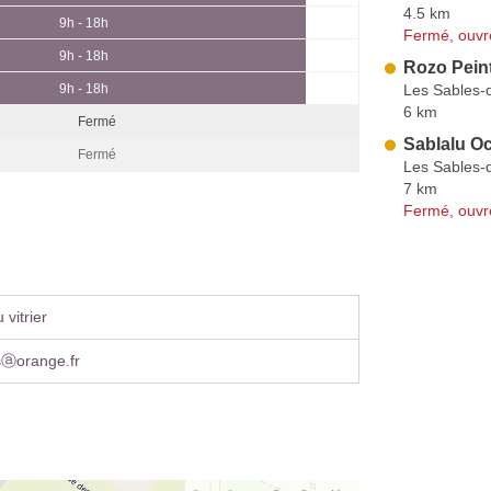
4.5 km
9h - 18h
Fermé, ouvr
9h - 18h
Rozo Pein
Les Sables-
9h - 18h
6 km
Fermé
Sablalu O
Fermé
Les Sables-
7 km
Fermé, ouvr
vitrier
lsⓐorange.fr