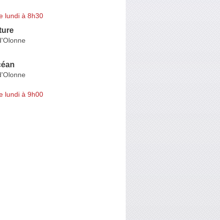
e lundi à 8h30
ture
d'Olonne
céan
d'Olonne
e lundi à 9h00