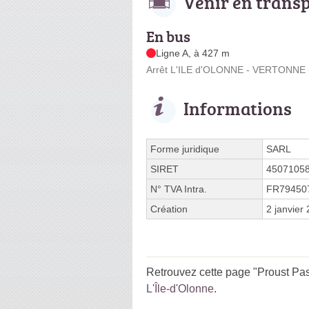
Venir en trans
En bus
Ligne A, à 427 m
Arrêt L'ILE d'OLONNE - VERTONNE -
Informations
Forme juridique
SARL
SIRET
4507105
N° TVA Intra.
FR79450
Création
2 janvier
Retrouvez cette page "Proust Pas
L'Île-d'Olonne
.