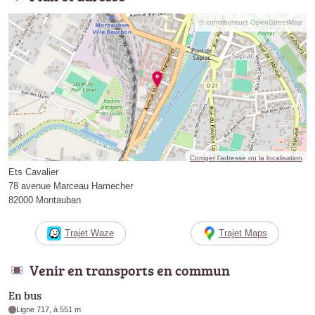
© contributeurs OpenStreetMap
Corriger l’adresse ou la localisation
Ets Cavalier
78 avenue Marceau Hamecher
82000 Montauban
Trajet Waze
Trajet Maps
Venir en transports en commun
En bus
Ligne 717, à 551 m