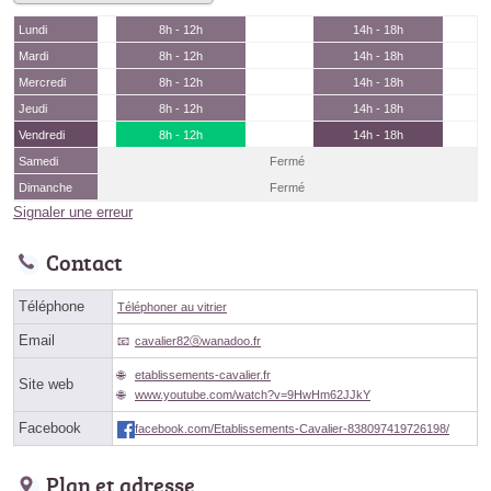
Lundi
8h - 12h
14h - 18h
Mardi
8h - 12h
14h - 18h
Mercredi
8h - 12h
14h - 18h
Jeudi
8h - 12h
14h - 18h
Vendredi
8h - 12h
14h - 18h
Samedi
Fermé
Dimanche
Fermé
Signaler une erreur
Contact
Téléphone
Téléphoner au vitrier
Email
cavalier82ⓐwanadoo.fr
etablissements-cavalier.fr
Site web
www.youtube.com/watch?v=9HwHm62JJkY
Facebook
facebook.com/Etablissements-Cavalier-838097419726198/
Plan et adresse