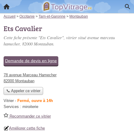
Accueil
>
Occitanie
>
Tarn-et-Garonne
>
Montauban
Ets Cavalier
Cette fiche présente "Ets Cavalier", vitrier situé
avenue marceau
hamecher
, 82000 Montauban.
Demande de devis en ligne
78 avenue Marceau Hamecher
82000 Montauban
📞 Appeler ce vitrier
Vitrier
-
Fermé, ouvre à 14h
Services :
miroiterie
Recommander ce vitrier
Améliorer cette fiche