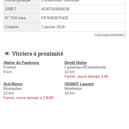
Forme juridique
Entrepreneur individuel
SIRET
45307043500038
N° TVA Intra.
FR78453070435
Création
1 janvier 2019
C'est votre entreprise ?
Vitriers à proximité
Atelier du Faubourg
Dordé Didier
Fronton
Castelnau-d'Estrétefonds
9 km
12 km
Fermé, ouvre demain à 6h
Acti-Renov
VIGNOT Laurent
Montauban
Montbeton
13 km
14 km
Fermé, ouvre demain à 13h30