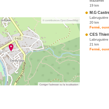
Mazamet
19 km
M.G Castre
Labruguière
© contributeurs OpenStreetMap
20 km
Fermé, ouvr
CES Thier
Labruguière
21 km
Fermé, ouvr
Corriger l’adresse ou la localisation