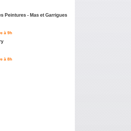
s Peintures - Mas et Garrigues
e à 9h
ry
e à 8h