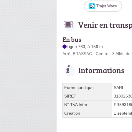
Trajet Waze
Venir en trans
En bus
Ligne 763, à 156 m
Arrêt BRASSAC - Centre - 3 Allée du
Informations
Forme juridique
SARL
SIRET
3180263
N° TVA Intra.
FR59318
Création
1 septem