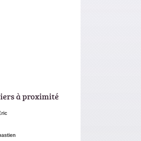
riers à proximité
ric
astien