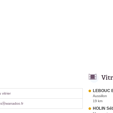
Vit
LEBOUC E
vitrier
Aussillon
19 km
lesⓐwanadoo.fr
HOLIN Séb