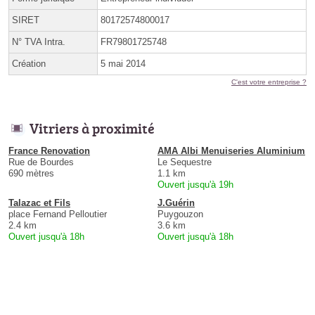
SIRET
80172574800017
N° TVA Intra.
FR79801725748
Création
5 mai 2014
C'est votre entreprise ?
Vitriers à proximité
France Renovation
AMA Albi Menuiseries Aluminium
Rue de Bourdes
Le Sequestre
690 mètres
1.1 km
Ouvert jusqu'à 19h
Talazac et Fils
J.Guérin
place Fernand Pelloutier
Puygouzon
2.4 km
3.6 km
Ouvert jusqu'à 18h
Ouvert jusqu'à 18h