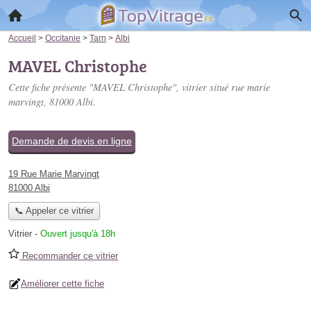
Accueil
>
Occitanie
>
Tarn
>
Albi
MAVEL Christophe
Cette fiche présente "MAVEL Christophe", vitrier situé
rue marie
marvingt
, 81000 Albi.
Demande de devis en ligne
19 Rue Marie Marvingt
81000 Albi
📞 Appeler ce vitrier
Vitrier
-
Ouvert jusqu'à 18h
Recommander ce vitrier
Améliorer cette fiche