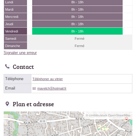
Lundi
8h - 18h
Mardi
8h - 18h
Mercredi
8h - 18h
Jeudi
8h - 18h
Vendredi
8h - 18h
Samedi
Fermé
Dimanche
Fermé
Signaler une erreur
Contact
Téléphone
Téléphoner au vitrier
Email
mavelchⓐhotmail.fr
Plan et adresse
© contributeurs OpenStreetMap