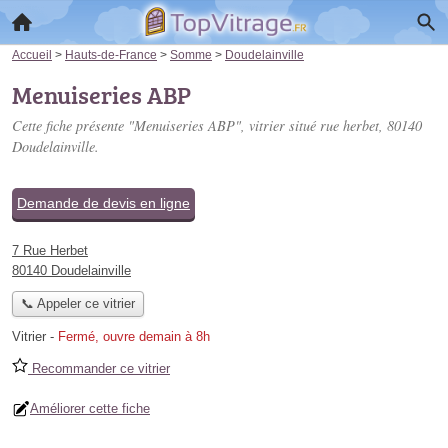
Accueil
>
Hauts-de-France
>
Somme
>
Doudelainville
Menuiseries ABP
Cette fiche présente "Menuiseries ABP", vitrier situé
rue herbet
, 80140
Doudelainville.
Demande de devis en ligne
7 Rue Herbet
80140 Doudelainville
📞 Appeler ce vitrier
Vitrier
-
Fermé, ouvre demain à 8h
Recommander ce vitrier
Améliorer cette fiche