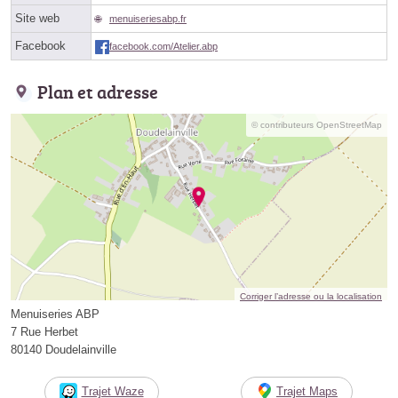
Site web
menuiseriesabp.fr
Facebook
facebook.com/Atelier.abp
Plan et adresse
© contributeurs OpenStreetMap
Corriger l’adresse ou la localisation
Menuiseries ABP
7 Rue Herbet
80140 Doudelainville
Trajet Waze
Trajet Maps