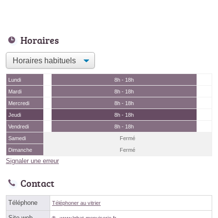
Horaires
Lundi
8h - 18h
Mardi
8h - 18h
Mercredi
8h - 18h
Jeudi
8h - 18h
Vendredi
8h - 18h
Samedi
Fermé
Dimanche
Fermé
Signaler une erreur
Contact
Téléphone
Téléphoner au vitrier
Site web
www.lgbat-menuiserie.fr