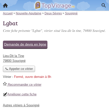
Accueil
>
Nouvelle-Aquitaine
>
Deux-Sèvres
>
Souvigné
Lgbat
Cette fiche présente "Lgbat", vitrier situé
lieu-dit la tine
, 79800 Souvigné.
Demande de devis en ligne
Lieu-Dit la Tine
79800 Souvigné
📞 Appeler ce vitrier
Vitrier
-
Fermé, ouvre demain à 8h
Recommander ce vitrier
Améliorer cette fiche
Autres vitriers à Souvigné