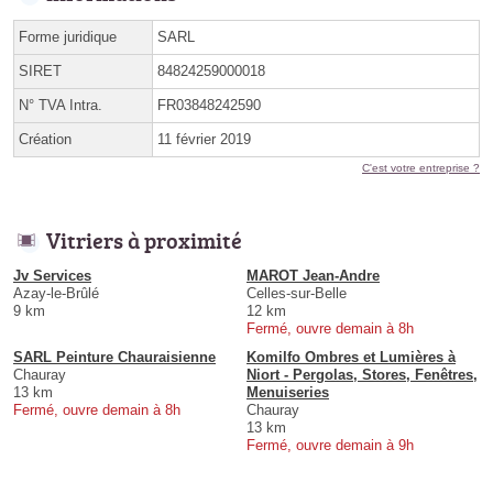
Forme juridique
SARL
SIRET
84824259000018
N° TVA Intra.
FR03848242590
Création
11 février 2019
C'est votre entreprise ?
Vitriers à proximité
Jv Services
MAROT Jean-Andre
Azay-le-Brûlé
Celles-sur-Belle
9 km
12 km
Fermé, ouvre demain à 8h
SARL Peinture Chauraisienne
Komilfo Ombres et Lumières à
Chauray
Niort - Pergolas, Stores, Fenêtres,
13 km
Menuiseries
Fermé, ouvre demain à 8h
Chauray
13 km
Fermé, ouvre demain à 9h