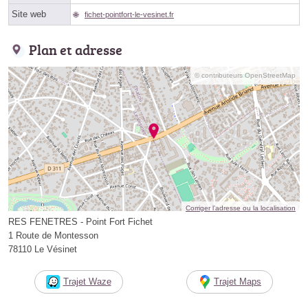
Site web
fichet-pointfort-le-vesinet.fr
Plan et adresse
© contributeurs OpenStreetMap
Corriger l’adresse ou la localisation
RES FENETRES - Point Fort Fichet
1 Route de Montesson
78110 Le Vésinet
Trajet Waze
Trajet Maps