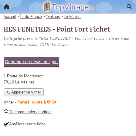
Accueil
>
Île-de-France
>
Yvelines
>
Le Vésinet
RES FENETRES - Point Fort Fichet
Cette fiche présente "RES FENETRES - Point Fort Fichet", vitrier situé
route de montesson
, 78110 Le Vésinet.
Demande de devis en ligne
1 Route de Montesson
78110 Le Vésinet
📞 Appeler ce vitrier
Vitrier
-
Fermé, ouvre à 8h30
Recommander ce vitrier
Améliorer cette fiche