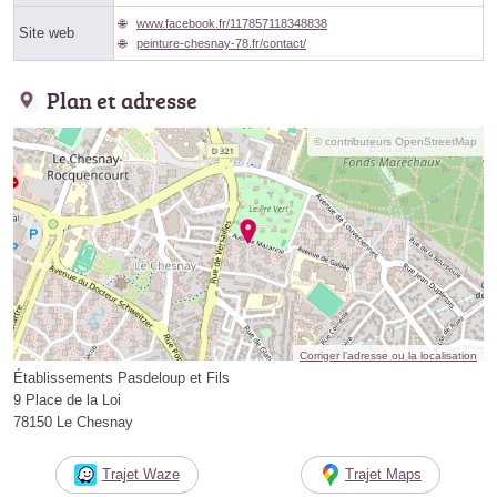
www.facebook.fr/117857118348838
Site web
peinture-chesnay-78.fr/contact/
Plan et adresse
© contributeurs OpenStreetMap
Corriger l’adresse ou la localisation
Établissements Pasdeloup et Fils
9 Place de la Loi
78150 Le Chesnay
Trajet Waze
Trajet Maps