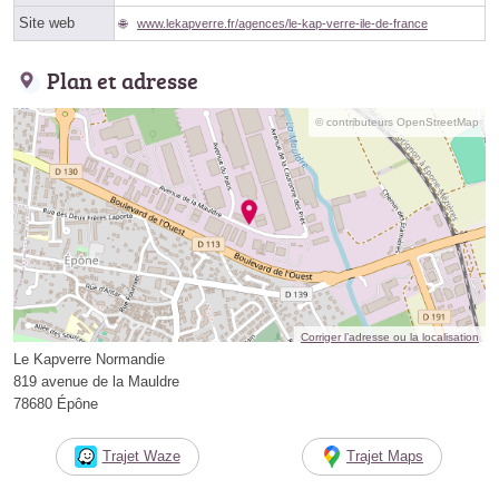
Site web
www.lekapverre.fr/agences/le-kap-verre-ile-de-france
Plan et adresse
© contributeurs OpenStreetMap
Corriger l’adresse ou la localisation
Le Kapverre Normandie
819 avenue de la Mauldre
78680 Épône
Trajet Waze
Trajet Maps