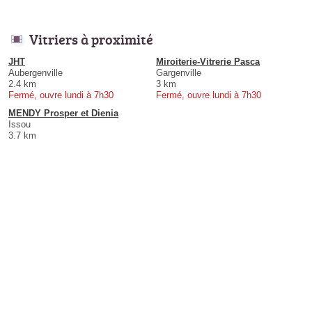
Vitriers à proximité
JHT
Miroiterie-Vitrerie Pasca
Aubergenville
Gargenville
2.4 km
3 km
Fermé, ouvre lundi à 7h30
Fermé, ouvre lundi à 7h30
MENDY Prosper et Dienia
Issou
3.7 km