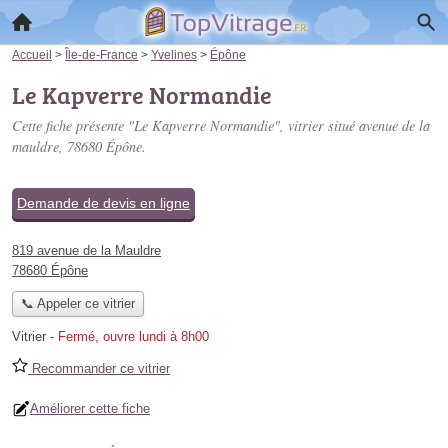
Accueil
>
Île-de-France
>
Yvelines
>
Épône
Le Kapverre Normandie
Cette fiche présente "Le Kapverre Normandie", vitrier situé
avenue de la
mauldre
, 78680 Épône.
Demande de devis en ligne
819 avenue de la Mauldre
78680 Épône
📞 Appeler ce vitrier
Vitrier
-
Fermé, ouvre lundi à 8h00
Recommander ce vitrier
Améliorer cette fiche