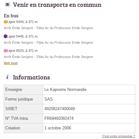
Venir en transports en commun
En bus
Ligne 5444, à 371 m
Arrêt Émile Sergent - 70bis Av du Professeur Emile Sergent
Ligne 5445, à 371 m
Arrêt Émile Sergent - 70bis Av du Professeur Emile Sergent
Ligne 6523, à 371 m
Arrêt Émile Sergent - 70bis Av du Professeur Emile Sergent
Voir tout
Informations
Enseigne
Le Kapverre Normandie
Forme juridique
SAS
SIRET
49208247400049
N° TVA Intra.
FR69492082474
Création
1 octobre 2006
C'est votre entreprise ?