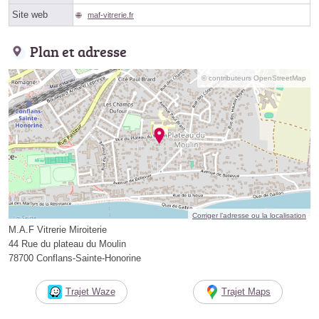
Site web
maf-vitrerie.fr
Plan et adresse
© contributeurs OpenStreetMap
Corriger l’adresse ou la localisation
M.A.F Vitrerie Miroiterie
44 Rue du plateau du Moulin
78700 Conflans-Sainte-Honorine
Trajet Waze
Trajet Maps