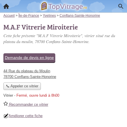
Accueil
>
Île-de-France
>
Yvelines
>
Conflans-Sainte-Honorine
M.A.F Vitrerie Miroiterie
Cette fiche présente "M.A.F Vitrerie Miroiterie", vitrier situé
rue du
plateau du moulin
, 78700 Conflans-Sainte-Honorine.
Demande de devis en ligne
44 Rue du plateau du Moulin
78700 Conflans-Sainte-Honorine
📞 Appeler ce vitrier
Vitrier
-
Fermé, ouvre lundi à 8h00
Recommander ce vitrier
Améliorer cette fiche