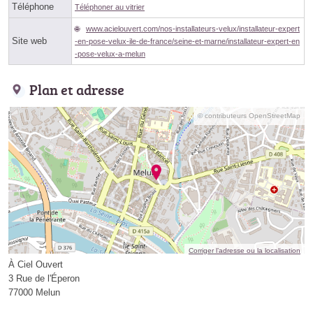
Téléphone
Téléphoner au vitrier
www.acielouvert.com/nos-installateurs-velux/installateur-expert
Site web
-en-pose-velux-ile-de-france/seine-et-marne/installateur-expert-en
-pose-velux-a-melun
Plan et adresse
© contributeurs OpenStreetMap
Corriger l’adresse ou la localisation
À Ciel Ouvert
3 Rue de l'Éperon
77000 Melun