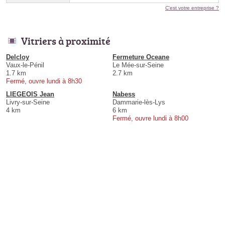
C'est votre entreprise ?
Vitriers à proximité
Delcloy
Fermeture Oceane
Vaux-le-Pénil
Le Mée-sur-Seine
1.7 km
2.7 km
Fermé, ouvre lundi à 8h30
LIEGEOIS Jean
Nabess
Livry-sur-Seine
Dammarie-lès-Lys
4 km
6 km
Fermé, ouvre lundi à 8h00