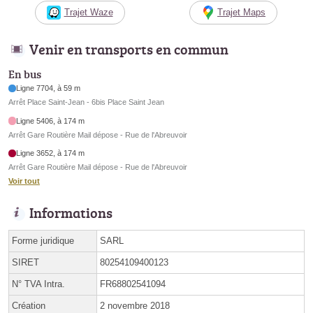
Trajet Waze
Trajet Maps
Venir en transports en commun
En bus
Ligne 7704, à 59 m
Arrêt Place Saint-Jean - 6bis Place Saint Jean
Ligne 5406, à 174 m
Arrêt Gare Routière Mail dépose - Rue de l'Abreuvoir
Ligne 3652, à 174 m
Arrêt Gare Routière Mail dépose - Rue de l'Abreuvoir
Voir tout
Informations
Forme juridique
SARL
SIRET
80254109400123
N° TVA Intra.
FR68802541094
Création
2 novembre 2018