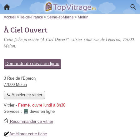
Accueil
>
Île-de-France
>
Seine-et-Marne
>
Melun
À Ciel Ouvert
Cette fiche présente "À Ciel Ouvert", vitrier situé
rue de l'éperon
, 77000
Melun.
Demande de devis en ligne
3 Rue de l'Éperon
77000 Melun
📞 Appeler ce vitrier
Vitrier
-
Fermé, ouvre lundi à 8h30
Services :
devis en ligne
Recommander ce vitrier
Améliorer cette fiche