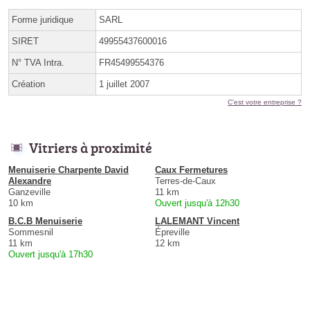
Forme juridique
SARL
SIRET
49955437600016
N° TVA Intra.
FR45499554376
Création
1 juillet 2007
C'est votre entreprise ?
Vitriers à proximité
Menuiserie Charpente David
Caux Fermetures
Alexandre
Terres-de-Caux
Ganzeville
11 km
10 km
Ouvert jusqu'à 12h30
B.C.B Menuiserie
LALEMANT Vincent
Sommesnil
Épreville
11 km
12 km
Ouvert jusqu'à 17h30