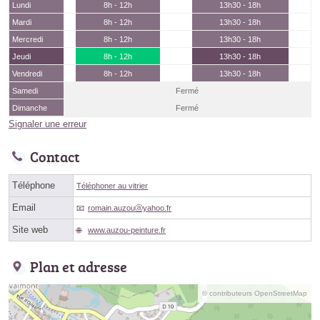
Lundi
8h - 12h
13h30 - 18h
Mardi
8h - 12h
13h30 - 18h
Mercredi
8h - 12h
13h30 - 18h
Jeudi
8h - 12h
13h30 - 18h
Vendredi
8h - 12h
13h30 - 18h
Samedi
Fermé
Dimanche
Fermé
Signaler une erreur
Contact
Téléphone
Téléphoner au vitrier
Email
romain.auzouⓐyahoo.fr
Site web
www.auzou-peinture.fr
Plan et adresse
© contributeurs OpenStreetMap