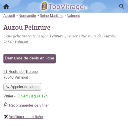
Accueil
>
Normandie
>
Seine-Maritime
>
Valmont
Auzou Peinture
Cette fiche présente "Auzou Peinture", vitrier situé
route de l'europe
,
76540 Valmont.
Demande de devis en ligne
31 Route de l'Europe
76540 Valmont
📞 Appeler ce vitrier
Vitrier
-
Ouvert jusqu'à 12h
Recommander ce vitrier
Améliorer cette fiche