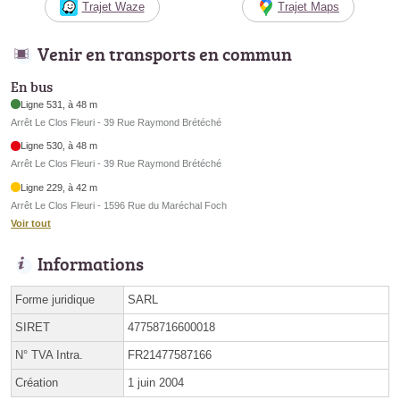
Trajet Waze
Trajet Maps
Venir en transports en commun
En bus
Ligne 531, à 48 m
Arrêt Le Clos Fleuri - 39 Rue Raymond Brétéché
Ligne 530, à 48 m
Arrêt Le Clos Fleuri - 39 Rue Raymond Brétéché
Ligne 229, à 42 m
Arrêt Le Clos Fleuri - 1596 Rue du Maréchal Foch
Voir tout
Informations
Forme juridique
SARL
SIRET
47758716600018
N° TVA Intra.
FR21477587166
Création
1 juin 2004