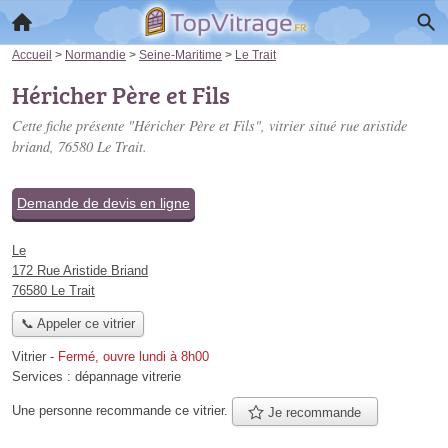
Accueil
>
Normandie
>
Seine-Maritime
>
Le Trait
Héricher Père et Fils
Cette fiche présente "Héricher Père et Fils", vitrier situé
rue aristide
briand
, 76580 Le Trait.
Demande de devis en ligne
Le
172 Rue Aristide Briand
76580 Le Trait
📞 Appeler ce vitrier
Vitrier
-
Fermé, ouvre lundi à 8h00
Services :
dépannage vitrerie
Une personne
recommande
ce vitrier.
Je recommande