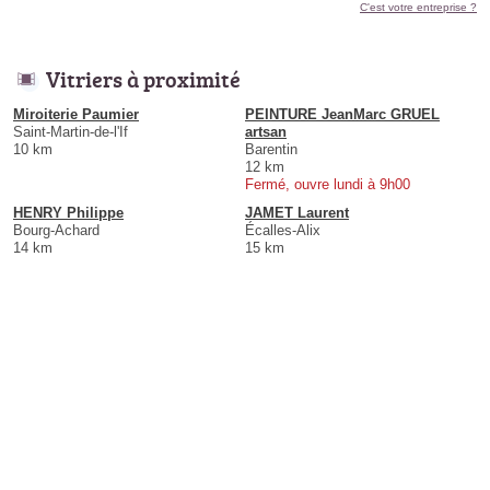
C'est votre entreprise ?
Vitriers à proximité
Miroiterie Paumier
PEINTURE JeanMarc GRUEL
Saint-Martin-de-l'If
artsan
10 km
Barentin
12 km
Fermé, ouvre lundi à 9h00
HENRY Philippe
JAMET Laurent
Bourg-Achard
Écalles-Alix
14 km
15 km