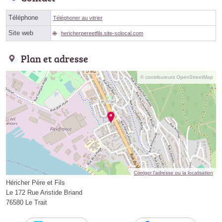
Téléphone
Téléphoner au vitrier
Site web
hericherpereetfils.site-solocal.com
Plan et adresse
© contributeurs OpenStreetMap
Corriger l’adresse ou la localisation
Héricher Père et Fils
Le 172 Rue Aristide Briand
76580 Le Trait