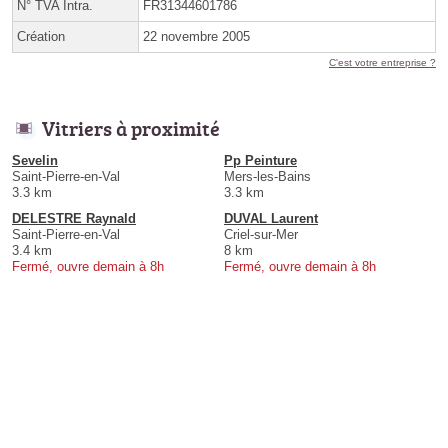
N° TVA Intra.
FR31344601786
Création
22 novembre 2005
C'est votre entreprise ?
Vitriers à proximité
Sevelin
Pp Peinture
Saint-Pierre-en-Val
Mers-les-Bains
3.3 km
3.3 km
DELESTRE Raynald
DUVAL Laurent
Saint-Pierre-en-Val
Criel-sur-Mer
3.4 km
8 km
Fermé, ouvre demain à 8h
Fermé, ouvre demain à 8h