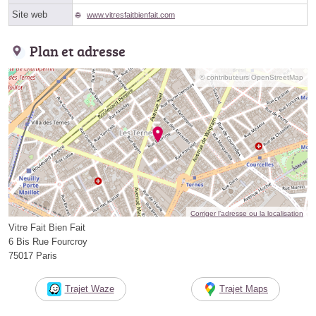
Site web
www.vitresfaitbienfait.com
Plan et adresse
© contributeurs OpenStreetMap
Corriger l’adresse ou la localisation
Vitre Fait Bien Fait
6 Bis Rue Fourcroy
75017 Paris
Trajet Waze
Trajet Maps