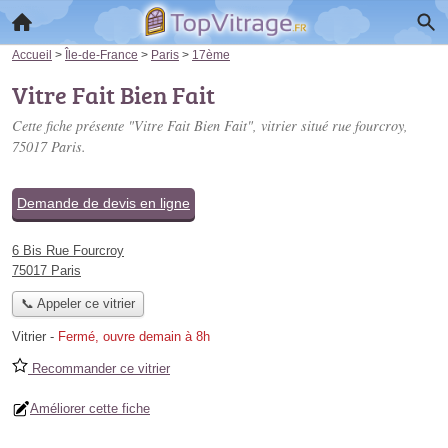
Accueil
>
Île-de-France
>
Paris
>
17ème
Vitre Fait Bien Fait
Cette fiche présente "Vitre Fait Bien Fait", vitrier situé
rue fourcroy
,
75017 Paris.
Demande de devis en ligne
6 Bis Rue Fourcroy
75017 Paris
📞 Appeler ce vitrier
Vitrier
-
Fermé, ouvre demain à 8h
Recommander ce vitrier
Améliorer cette fiche