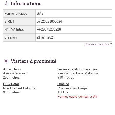
Informations
Forme juridique
SAS
SIRET
97823921800024
N° TVA Intra.
FR29978239218
Création
21 juin 2024
C'est votre entreprise ?
Vitriers à proximité
Art et Déco
Serrurerie Multi Services
Avenue Wagram
avenue Stéphane Mallarmé
255 mètres
740 mètres
DEC Rafal
Ribeiro
Rue Philibert Delorme
Rue Georges Berger
945 mètres
1.1 km
Fermé, ouvre demain à 8h