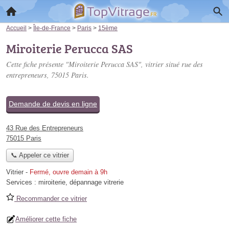
Accueil
>
Île-de-France
>
Paris
>
15ème
Miroiterie Perucca SAS
Cette fiche présente "Miroiterie Perucca SAS", vitrier situé
rue des
entrepreneurs
, 75015 Paris.
Demande de devis en ligne
43 Rue des Entrepreneurs
75015 Paris
📞 Appeler ce vitrier
Vitrier
-
Fermé, ouvre demain à 9h
Services :
miroiterie
,
dépannage vitrerie
Recommander ce vitrier
Améliorer cette fiche