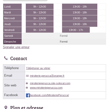
Lundi
9h - 12h30
13h30 - 18h
Mardi
9h - 12h30
13h30 - 18h
Mercredi
9h - 12h30
13h30 - 18h
Jeudi
9h - 12h30
13h30 - 18h
Vendredi
9h - 12h30
13h30 - 17h
Samedi
Fermé
Dimanche
Fermé
Signaler une erreur
Contact
Téléphone
Téléphoner au vitrier
Email
miroiterie.peruccaⓐorange.fr
miroiterieperucca.site-solocal.com
Site web
www.miroiterieperucca.com
Facebook
facebook.com/MiroiteriePerucca/
Plan et adresse