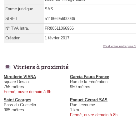
Forme juridique
SAS
SIRET
51186695600036
N° TVA Intra.
FR88511866956
Création
1 février 2017
C'est votre entreprise ?
Vitriers à proximité
Miroiterie VIANA
Garcia Faura France
square Desaix
Rue de la Fédération
755 mètres
950 mètres
Fermé, ouvre demain à 8h
Saint Georges
Paquet Gérard SAS
Pass du Guesclin
Rue Lecourbe
985 mètres
1 km
Fermé, ouvre demain à 8h