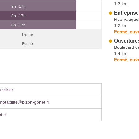
1.2 km
8h - 17h
Entreprise
8h - 17h
Rue Vauquel
1.2 km
8h - 17h
Fermé, ouvr
Fermé
Ouverture
Fermé
Boulevard d
1.4 km
Fermé, ouvr
vitrier
mptabiliteⓐbizon-gonet.fr
t.fr