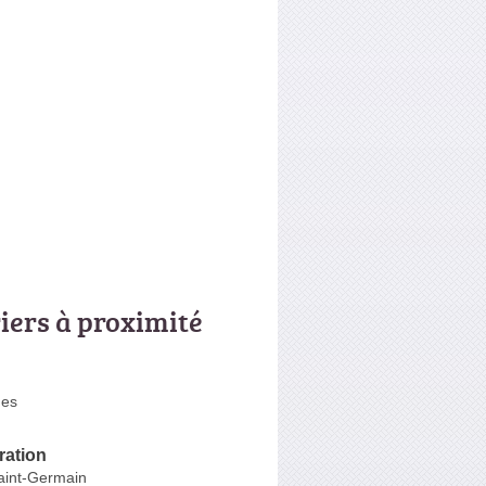
riers à proximité
nes
ation
aint-Germain