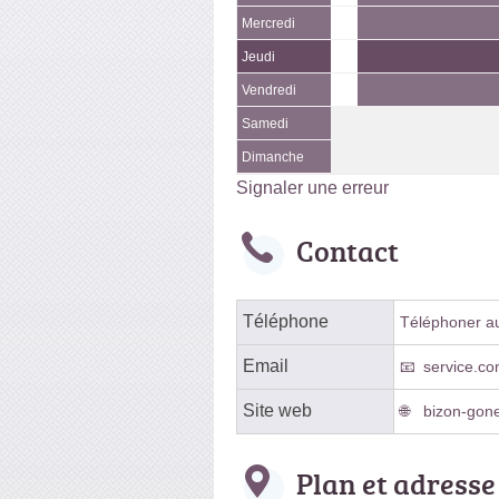
Mercredi
Jeudi
Vendredi
Samedi
Dimanche
Signaler une erreur
Contact
Téléphone
Téléphoner au 
Email
service.co
Site web
bizon-gone
Plan et adresse