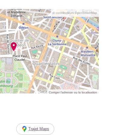
© contributeurs OpenStreetMap
Corriger l’adresse ou la localisation
Trajet Maps