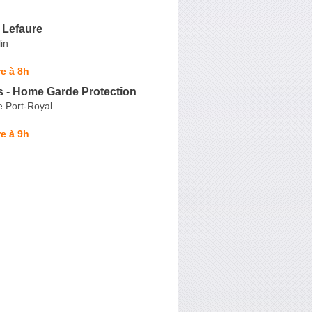
 Lefaure
in
e à 8h
s - Home Garde Protection
e Port-Royal
e à 9h