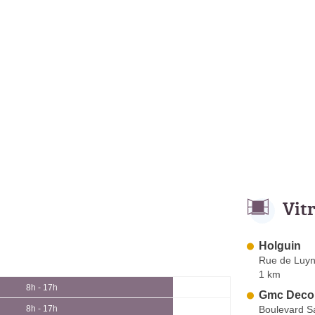
Vit
Holguin
Rue de Luy
1 km
8h - 17h
Gmc Decor
Boulevard S
8h - 17h