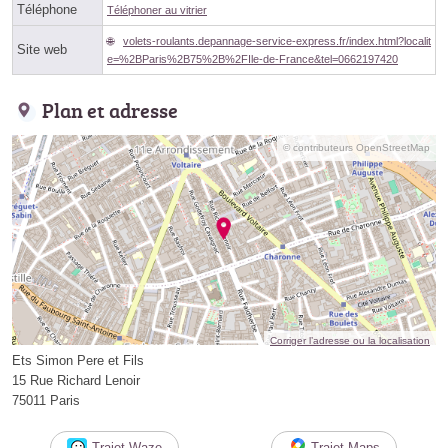
Téléphone
Téléphoner au vitrier
volets-roulants.depannage-service-express.fr/index.html?localit
Site web
e=%2BParis%2B75%2B%2FIle-de-France&tel=0662197420
Plan et adresse
© contributeurs OpenStreetMap
Corriger l’adresse ou la localisation
Ets Simon Pere et Fils
15 Rue Richard Lenoir
75011 Paris
Trajet Waze
Trajet Maps