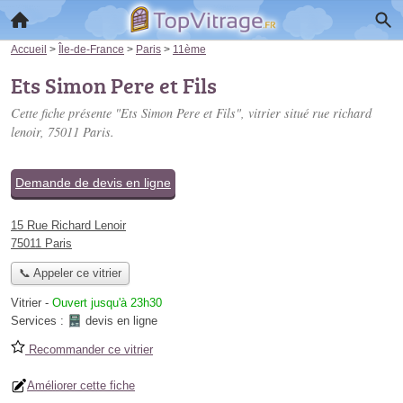
Accueil
>
Île-de-France
>
Paris
>
11ème
Ets Simon Pere et Fils
Cette fiche présente "Ets Simon Pere et Fils", vitrier situé
rue richard
lenoir
, 75011 Paris.
Demande de devis en ligne
15 Rue Richard Lenoir
75011 Paris
📞 Appeler ce vitrier
Vitrier
-
Ouvert jusqu'à 23h30
Services :
devis en ligne
Recommander ce vitrier
Améliorer cette fiche