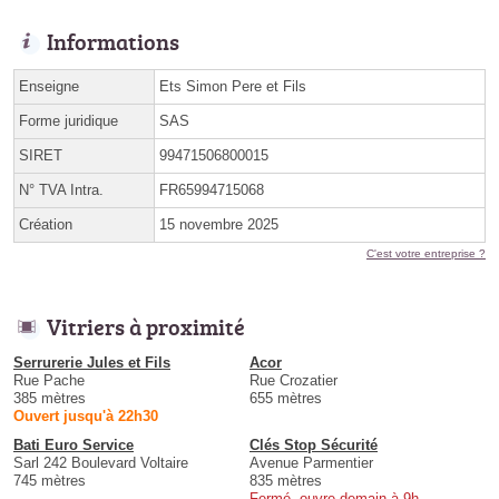
Informations
Enseigne
Ets Simon Pere et Fils
Forme juridique
SAS
SIRET
99471506800015
N° TVA Intra.
FR65994715068
Création
15 novembre 2025
C'est votre entreprise ?
Vitriers à proximité
Serrurerie Jules et Fils
Acor
Rue Pache
Rue Crozatier
385 mètres
655 mètres
Ouvert jusqu'à 22h30
Bati Euro Service
Clés Stop Sécurité
Sarl 242 Boulevard Voltaire
Avenue Parmentier
745 mètres
835 mètres
Fermé, ouvre demain à 9h